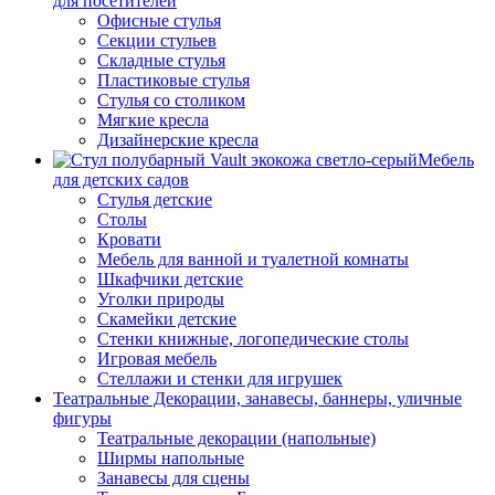
для посетителей
Офисные стулья
Секции стульев
Складные стулья
Пластиковые стулья
Стулья со столиком
Мягкие кресла
Дизайнерские кресла
Мебель
для детских садов
Стулья детские
Столы
Кровати
Мебель для ванной и туалетной комнаты
Шкафчики детские
Уголки природы
Скамейки детские
Стенки книжные, логопедические столы
Игровая мебель
Стеллажи и стенки для игрушек
Театральные Декорации, занавесы, баннеры, уличные
фигуры
Театральные декорации (напольные)
Ширмы напольные
Занавесы для сцены