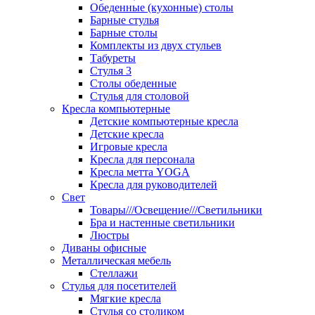
Обеденные (кухонные) столы
Барные стулья
Барные столы
Комплекты из двух стульев
Табуреты
Стулья 3
Столы обеденные
Стулья для столовой
Кресла компьютерные
Детские компьютерные кресла
Детские кресла
Игровые кресла
Кресла для персонала
Кресла метта YOGA
Кресла для руководителей
Свет
Товары///Освещение///Светильники
Бра и настенные светильники
Люстры
Диваны офисные
Металлическая мебель
Стеллажи
Стулья для посетителей
Мягкие кресла
Стулья со столиком