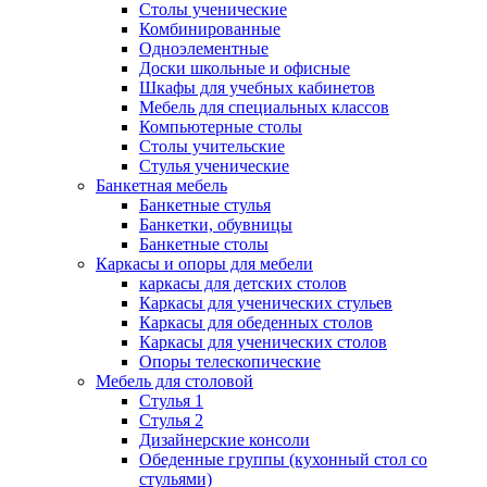
Столы ученические
Комбинированные
Одноэлементные
Доски школьные и офисные
Шкафы для учебных кабинетов
Мебель для специальных классов
Компьютерные столы
Столы учительские
Стулья ученические
Банкетная мебель
Банкетные стулья
Банкетки, обувницы
Банкетные столы
Каркасы и опоры для мебели
каркасы для детских столов
Каркасы для ученических стульев
Каркасы для обеденных столов
Каркасы для ученических столов
Опоры телескопические
Мебель для столовой
Стулья 1
Стулья 2
Дизайнерские консоли
Обеденные группы (кухонный стол со
стульями)