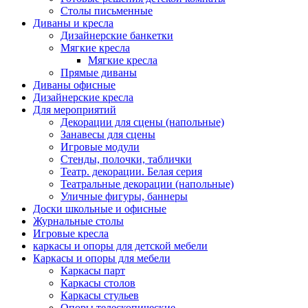
Столы письменные
Диваны и кресла
Дизайнерские банкетки
Мягкие кресла
Мягкие кресла
Прямые диваны
Диваны офисные
Дизайнерские кресла
Для мероприятий
Декорации для сцены (напольные)
Занавесы для сцены
Игровые модули
Стенды, полочки, таблички
Театр. декорации. Белая серия
Театральные декорации (напольные)
Уличные фигуры, баннеры
Доски школьные и офисные
Журнальные столы
Игровые кресла
каркасы и опоры для детской мебели
Каркасы и опоры для мебели
Каркасы парт
Каркасы столов
Каркасы стульев
Опоры телескопические