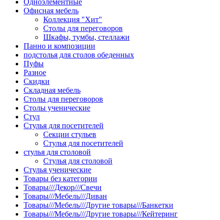
Одноэлементные
Офисная мебель
Коллекция "Хит"
Столы для переговоров
Шкафы, тумбы, стеллажи
Панно и композиции
подстолья для столов обеденных
Пуфы
Разное
Скидки
Складная мебель
Столы для переговоров
Столы ученические
Стул
Стулья для посетителей
Секции стульев
Стулья для посетителей
стулья для столовой
Стулья для столовой
Стулья ученические
Товары без категории
Товары///Декор///Свечи
Товары///Мебель///Диван
Товары///Мебель///Другие товары///Банкетки
Товары///Мебель///Другие товары///Кейтеринг