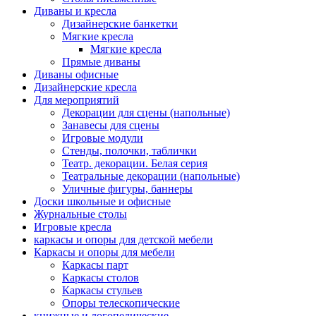
Диваны и кресла
Дизайнерские банкетки
Мягкие кресла
Мягкие кресла
Прямые диваны
Диваны офисные
Дизайнерские кресла
Для мероприятий
Декорации для сцены (напольные)
Занавесы для сцены
Игровые модули
Стенды, полочки, таблички
Театр. декорации. Белая серия
Театральные декорации (напольные)
Уличные фигуры, баннеры
Доски школьные и офисные
Журнальные столы
Игровые кресла
каркасы и опоры для детской мебели
Каркасы и опоры для мебели
Каркасы парт
Каркасы столов
Каркасы стульев
Опоры телескопические
книжные и логопедические