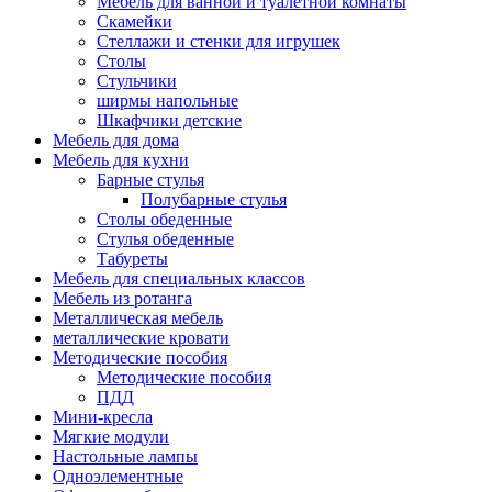
Мебель для ванной и туалетной комнаты
Скамейки
Стеллажи и стенки для игрушек
Столы
Стульчики
ширмы напольные
Шкафчики детские
Мебель для дома
Мебель для кухни
Барные стулья
Полубарные стулья
Столы обеденные
Стулья обеденные
Табуреты
Мебель для специальных классов
Мебель из ротанга
Металлическая мебель
металлические кровати
Методические пособия
Методические пособия
ПДД
Мини-кресла
Мягкие модули
Настольные лампы
Одноэлементные