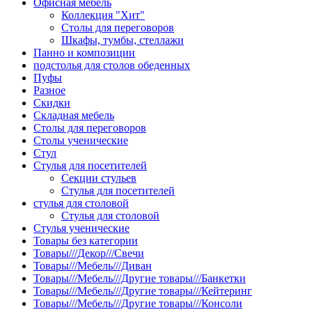
Офисная мебель
Коллекция "Хит"
Столы для переговоров
Шкафы, тумбы, стеллажи
Панно и композиции
подстолья для столов обеденных
Пуфы
Разное
Скидки
Складная мебель
Столы для переговоров
Столы ученические
Стул
Стулья для посетителей
Секции стульев
Стулья для посетителей
стулья для столовой
Стулья для столовой
Стулья ученические
Товары без категории
Товары///Декор///Свечи
Товары///Мебель///Диван
Товары///Мебель///Другие товары///Банкетки
Товары///Мебель///Другие товары///Кейтеринг
Товары///Мебель///Другие товары///Консоли