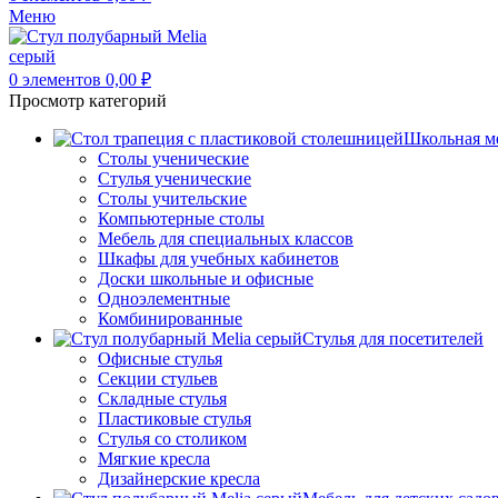
Меню
0
элементов
0,00
₽
Просмотр категорий
Школьная м
Столы ученические
Стулья ученические
Столы учительские
Компьютерные столы
Мебель для специальных классов
Шкафы для учебных кабинетов
Доски школьные и офисные
Одноэлементные
Комбинированные
Стулья для посетителей
Офисные стулья
Секции стульев
Складные стулья
Пластиковые стулья
Стулья со столиком
Мягкие кресла
Дизайнерские кресла