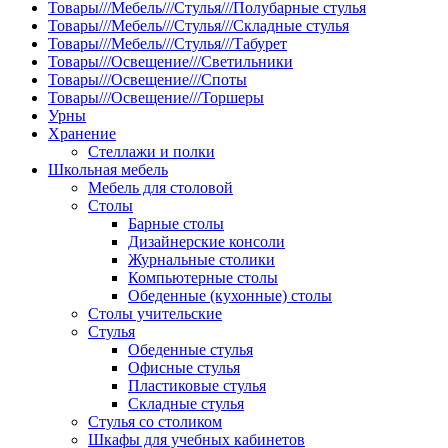
Товары///Мебель///Стулья///Полубарные стулья
Товары///Мебель///Стулья///Складные стулья
Товары///Мебель///Стулья///Табурет
Товары///Освещение///Светильники
Товары///Освещение///Споты
Товары///Освещение///Торшеры
Урны
Хранение
Стеллажи и полки
Школьная мебель
Мебель для столовой
Столы
Барные столы
Дизайнерские консоли
Журнальные столики
Компьютерные столы
Обеденные (кухонные) столы
Столы учительские
Стулья
Обеденные стулья
Офисные стулья
Пластиковые стулья
Складные стулья
Стулья со столиком
Шкафы для учебных кабинетов