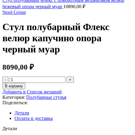
Стул полубарный Флекс с поворотным механизмом велюр
бежевый опора черный муар
10890,00
₽
Stool Group
Стул полубарный Флекс
велюр капучино опора
черный муар
8090,00
₽
Количество
товара
В корзину
Стул
Добавить в Список желаний
полубарный
Категория:
Полубарные стулья
Флекс
Поделиться:
велюр
капучино
Детали
опора
Оплата и доставка
черный
муар
Детали