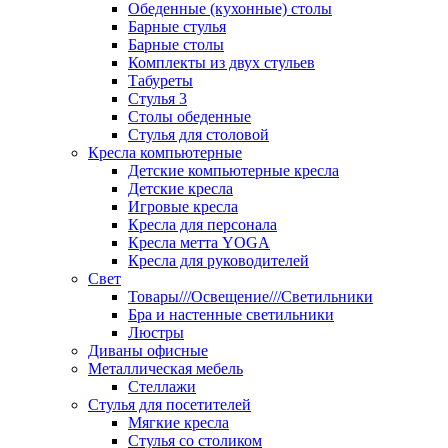
Обеденные (кухонные) столы
Барные стулья
Барные столы
Комплекты из двух стульев
Табуреты
Стулья 3
Столы обеденные
Стулья для столовой
Кресла компьютерные
Детские компьютерные кресла
Детские кресла
Игровые кресла
Кресла для персонала
Кресла метта YOGA
Кресла для руководителей
Свет
Товары///Освещение///Светильники
Бра и настенные светильники
Люстры
Диваны офисные
Металлическая мебель
Стеллажи
Стулья для посетителей
Мягкие кресла
Стулья со столиком