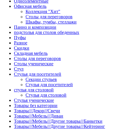
Одноэлементные
Офисная мебель
Коллекция "Хит"
Столы для переговоров
Шкафы, тумбы, стеллажи
Панно и композиции
подстолья для столов обеденных
Пуфы
Разное
Скидки
Складная мебель
Столы для переговоров
Столы ученические
Стул
Стулья для посетителей
Секции стульев
Стулья для посетителей
стулья для столовой
Стулья для столовой
Стулья ученические
Товары без категории
Товары///Декор///Свечи
Товары///Мебель///Диван
Товары///Мебель///Другие товары///Банкетки
Товары///Мебель///Другие товары///Кейтеринг