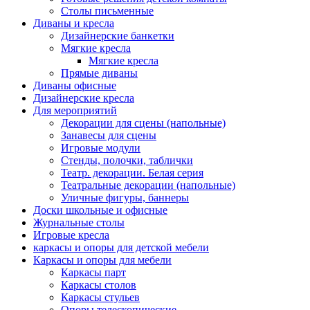
Столы письменные
Диваны и кресла
Дизайнерские банкетки
Мягкие кресла
Мягкие кресла
Прямые диваны
Диваны офисные
Дизайнерские кресла
Для мероприятий
Декорации для сцены (напольные)
Занавесы для сцены
Игровые модули
Стенды, полочки, таблички
Театр. декорации. Белая серия
Театральные декорации (напольные)
Уличные фигуры, баннеры
Доски школьные и офисные
Журнальные столы
Игровые кресла
каркасы и опоры для детской мебели
Каркасы и опоры для мебели
Каркасы парт
Каркасы столов
Каркасы стульев
Опоры телескопические