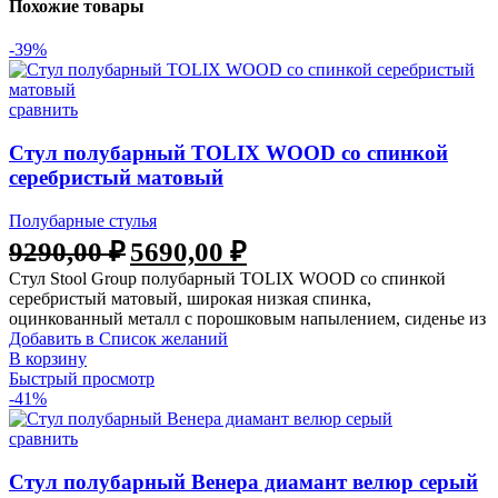
Похожие товары
-39%
сравнить
Стул полубарный TOLIX WOOD со спинкой
серебристый матовый
Полубарные стулья
Первоначальная
Текущая
9290,00
₽
5690,00
₽
цена
цена:
Стул Stool Group полубарный TOLIX WOOD со спинкой
составляла
5690,00 ₽.
серебристый матовый, широкая низкая спинка,
9290,00 ₽.
оцинкованный металл с порошковым напылением, сиденье из
Добавить в Список желаний
В корзину
Быстрый просмотр
-41%
сравнить
Стул полубарный Венера диамант велюр серый