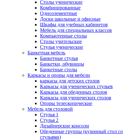
Столы ученические
Комбинированные
Одноэлементные
Доски школьные и офисные
Шкафы для учебных кабинетов
Мебель для специальных классов
Компьютерные столы
Столы учительские
Стулья ученические
Банкетная мебель
Банкетные стулья
Банкетки, обувницы
Банкетные столы
Каркасы и опоры для мебели
каркасы для детских столов
Каркасы для ученических стульев
Каркасы для обеденных столов
Каркасы для ученических столов
Опоры телескопические
Мебель для столовой
Стулья 1
Стулья 2
Дизайнерские консоли
Обеденные группы (кухонный стол со
стульями)