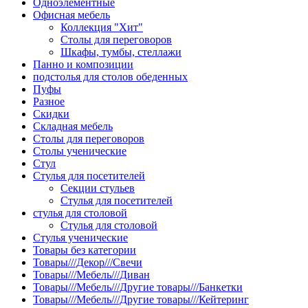
Одноэлементные
Офисная мебель
Коллекция "Хит"
Столы для переговоров
Шкафы, тумбы, стеллажи
Панно и композиции
подстолья для столов обеденных
Пуфы
Разное
Скидки
Складная мебель
Столы для переговоров
Столы ученические
Стул
Стулья для посетителей
Секции стульев
Стулья для посетителей
стулья для столовой
Стулья для столовой
Стулья ученические
Товары без категории
Товары///Декор///Свечи
Товары///Мебель///Диван
Товары///Мебель///Другие товары///Банкетки
Товары///Мебель///Другие товары///Кейтеринг