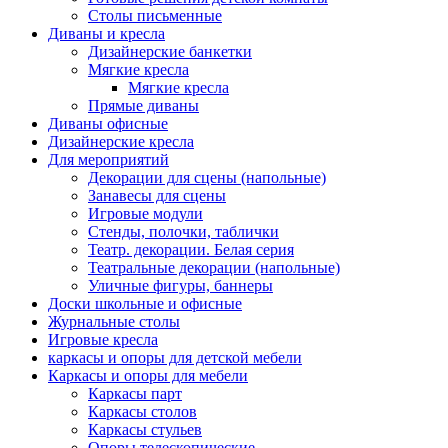
Столы письменные
Диваны и кресла
Дизайнерские банкетки
Мягкие кресла
Мягкие кресла
Прямые диваны
Диваны офисные
Дизайнерские кресла
Для мероприятий
Декорации для сцены (напольные)
Занавесы для сцены
Игровые модули
Стенды, полочки, таблички
Театр. декорации. Белая серия
Театральные декорации (напольные)
Уличные фигуры, баннеры
Доски школьные и офисные
Журнальные столы
Игровые кресла
каркасы и опоры для детской мебели
Каркасы и опоры для мебели
Каркасы парт
Каркасы столов
Каркасы стульев
Опоры телескопические