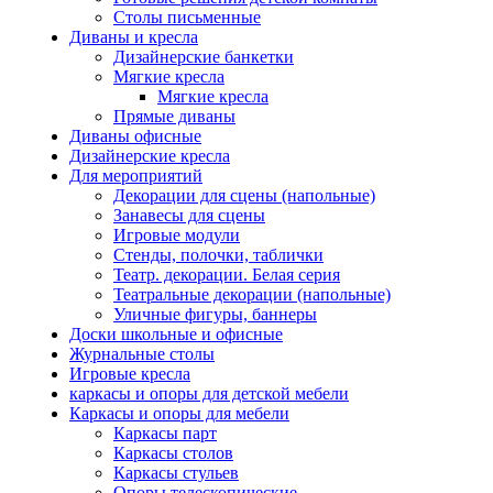
Столы письменные
Диваны и кресла
Дизайнерские банкетки
Мягкие кресла
Мягкие кресла
Прямые диваны
Диваны офисные
Дизайнерские кресла
Для мероприятий
Декорации для сцены (напольные)
Занавесы для сцены
Игровые модули
Стенды, полочки, таблички
Театр. декорации. Белая серия
Театральные декорации (напольные)
Уличные фигуры, баннеры
Доски школьные и офисные
Журнальные столы
Игровые кресла
каркасы и опоры для детской мебели
Каркасы и опоры для мебели
Каркасы парт
Каркасы столов
Каркасы стульев
Опоры телескопические