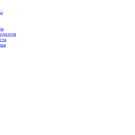
цы
ла
водителя
сла
лья