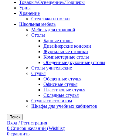
Товары///Освещение///Торшеры
Урны
Хранение
Стеллажи и полки
Школьная мебель
Мебель для столовой
Столы
Барные столы
Дизайнерские консоли
Журнальные столики
Компьютерные столы
Обеденные (кухонные) столы
Столы учительские
Стулья
Обеденные стулья
Офисные стулья
Пластиковые стулья
Складные стулья
Стулья со столиком
Шкафы для учебных кабинетов
Поиск
Вход / Регистрация
0
Список желаний (Wishlist)
0
сравнить