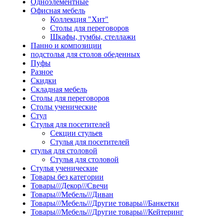
Одноэлементные
Офисная мебель
Коллекция "Хит"
Столы для переговоров
Шкафы, тумбы, стеллажи
Панно и композиции
подстолья для столов обеденных
Пуфы
Разное
Скидки
Складная мебель
Столы для переговоров
Столы ученические
Стул
Стулья для посетителей
Секции стульев
Стулья для посетителей
стулья для столовой
Стулья для столовой
Стулья ученические
Товары без категории
Товары///Декор///Свечи
Товары///Мебель///Диван
Товары///Мебель///Другие товары///Банкетки
Товары///Мебель///Другие товары///Кейтеринг