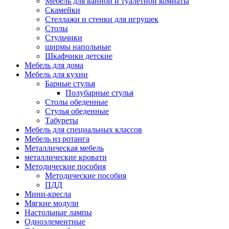
Мебель для ванной и туалетной комнаты
Скамейки
Стеллажи и стенки для игрушек
Столы
Стульчики
ширмы напольные
Шкафчики детские
Мебель для дома
Мебель для кухни
Барные стулья
Полубарные стулья
Столы обеденные
Стулья обеденные
Табуреты
Мебель для специальных классов
Мебель из ротанга
Металлическая мебель
металлические кровати
Методические пособия
Методические пособия
ПДД
Мини-кресла
Мягкие модули
Настольные лампы
Одноэлементные