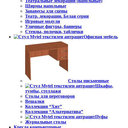
Театральные декорации (напольные)
Ширмы напольные
Занавесы для сцены
Театр. декорации. Белая серия
Игровые модули
Уличные фигуры, баннеры
Стенды, полочки, таблички
Офисная мебель
Столы письменные
Шкафы,
тумбы, стеллажи
Столы для переговоров
Вешалки
Коллекция “Хит”
Коллекция “Альтернатива”
Пуфы
Журнальные столы
Кресла компьютерные