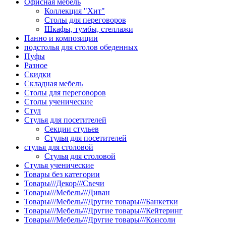
Офисная мебель
Коллекция "Хит"
Столы для переговоров
Шкафы, тумбы, стеллажи
Панно и композиции
подстолья для столов обеденных
Пуфы
Разное
Скидки
Складная мебель
Столы для переговоров
Столы ученические
Стул
Стулья для посетителей
Секции стульев
Стулья для посетителей
стулья для столовой
Стулья для столовой
Стулья ученические
Товары без категории
Товары///Декор///Свечи
Товары///Мебель///Диван
Товары///Мебель///Другие товары///Банкетки
Товары///Мебель///Другие товары///Кейтеринг
Товары///Мебель///Другие товары///Консоли