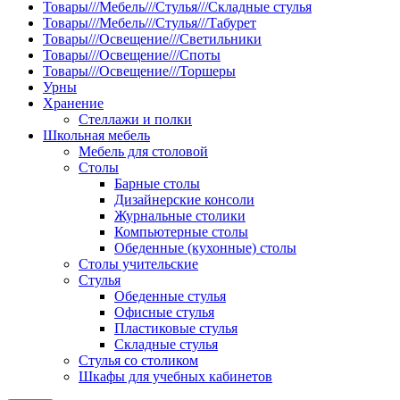
Товары///Мебель///Стулья///Складные стулья
Товары///Мебель///Стулья///Табурет
Товары///Освещение///Светильники
Товары///Освещение///Споты
Товары///Освещение///Торшеры
Урны
Хранение
Стеллажи и полки
Школьная мебель
Мебель для столовой
Столы
Барные столы
Дизайнерские консоли
Журнальные столики
Компьютерные столы
Обеденные (кухонные) столы
Столы учительские
Стулья
Обеденные стулья
Офисные стулья
Пластиковые стулья
Складные стулья
Стулья со столиком
Шкафы для учебных кабинетов