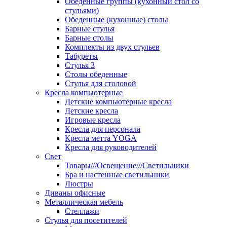
Обеденные группы (кухонный стол со
стульями)
Обеденные (кухонные) столы
Барные стулья
Барные столы
Комплекты из двух стульев
Табуреты
Стулья 3
Столы обеденные
Стулья для столовой
Кресла компьютерные
Детские компьютерные кресла
Детские кресла
Игровые кресла
Кресла для персонала
Кресла метта YOGA
Кресла для руководителей
Свет
Товары///Освещение///Светильники
Бра и настенные светильники
Люстры
Диваны офисные
Металлическая мебель
Стеллажи
Стулья для посетителей