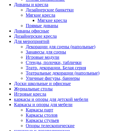
Диваны и кресла
Дизайнерские банкетки
Мягкие кресла
Мягкие кресла
Прямые диваны
Диваны офисные
Дизайнерские кресла
Для мероприятий
Декорации для сцены (напольные)
Занавесы для сцены
Игровые модули
Стенды, полочки, таблички
Театр. декорации. Белая серия
Театральные декорации (напольные)
Уличные фигуры, баннеры
Доски школьные и офисные
Журнальные столы
Игровые кресла
каркасы и опоры для детской мебели
Каркасы и опоры для мебели
Каркасы парт
Каркасы столов
Каркасы стульев
Опоры телескопические
книжные и логопедические