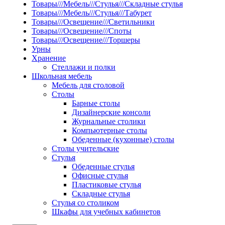
Товары///Мебель///Стулья///Складные стулья
Товары///Мебель///Стулья///Табурет
Товары///Освещение///Светильники
Товары///Освещение///Споты
Товары///Освещение///Торшеры
Урны
Хранение
Стеллажи и полки
Школьная мебель
Мебель для столовой
Столы
Барные столы
Дизайнерские консоли
Журнальные столики
Компьютерные столы
Обеденные (кухонные) столы
Столы учительские
Стулья
Обеденные стулья
Офисные стулья
Пластиковые стулья
Складные стулья
Стулья со столиком
Шкафы для учебных кабинетов