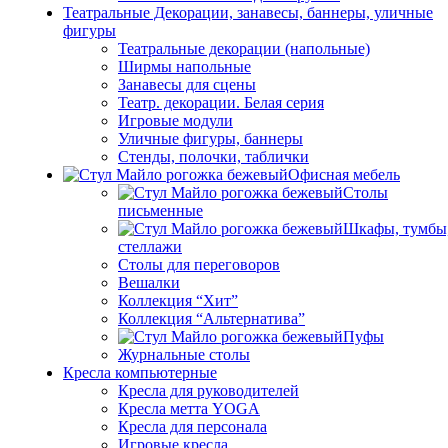
Театральные Декорации, занавесы, баннеры, уличные
фигуры
Театральные декорации (напольные)
Ширмы напольные
Занавесы для сцены
Театр. декорации. Белая серия
Игровые модули
Уличные фигуры, баннеры
Стенды, полочки, таблички
Офисная мебель
Столы
письменные
Шкафы, тумбы
стеллажи
Столы для переговоров
Вешалки
Коллекция “Хит”
Коллекция “Альтернатива”
Пуфы
Журнальные столы
Кресла компьютерные
Кресла для руководителей
Кресла метта YOGA
Кресла для персонала
Игровые кресла