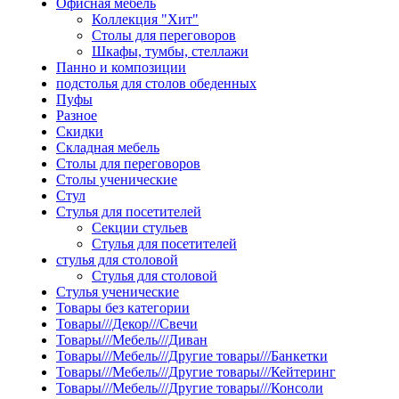
Офисная мебель
Коллекция "Хит"
Столы для переговоров
Шкафы, тумбы, стеллажи
Панно и композиции
подстолья для столов обеденных
Пуфы
Разное
Скидки
Складная мебель
Столы для переговоров
Столы ученические
Стул
Стулья для посетителей
Секции стульев
Стулья для посетителей
стулья для столовой
Стулья для столовой
Стулья ученические
Товары без категории
Товары///Декор///Свечи
Товары///Мебель///Диван
Товары///Мебель///Другие товары///Банкетки
Товары///Мебель///Другие товары///Кейтеринг
Товары///Мебель///Другие товары///Консоли