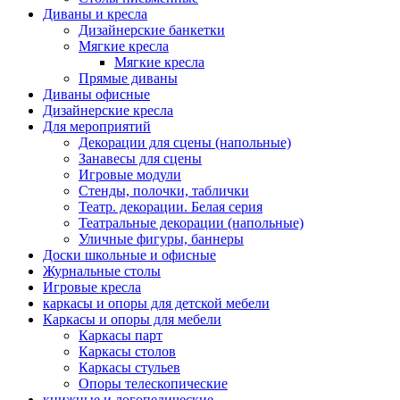
Диваны и кресла
Дизайнерские банкетки
Мягкие кресла
Мягкие кресла
Прямые диваны
Диваны офисные
Дизайнерские кресла
Для мероприятий
Декорации для сцены (напольные)
Занавесы для сцены
Игровые модули
Стенды, полочки, таблички
Театр. декорации. Белая серия
Театральные декорации (напольные)
Уличные фигуры, баннеры
Доски школьные и офисные
Журнальные столы
Игровые кресла
каркасы и опоры для детской мебели
Каркасы и опоры для мебели
Каркасы парт
Каркасы столов
Каркасы стульев
Опоры телескопические
книжные и логопедические