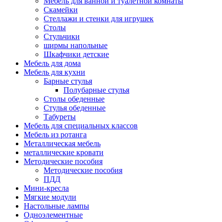
Мебель для ванной и туалетной комнаты
Скамейки
Стеллажи и стенки для игрушек
Столы
Стульчики
ширмы напольные
Шкафчики детские
Мебель для дома
Мебель для кухни
Барные стулья
Полубарные стулья
Столы обеденные
Стулья обеденные
Табуреты
Мебель для специальных классов
Мебель из ротанга
Металлическая мебель
металлические кровати
Методические пособия
Методические пособия
ПДД
Мини-кресла
Мягкие модули
Настольные лампы
Одноэлементные