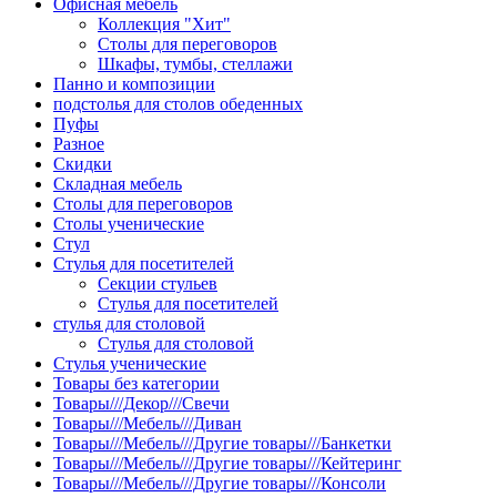
Офисная мебель
Коллекция "Хит"
Столы для переговоров
Шкафы, тумбы, стеллажи
Панно и композиции
подстолья для столов обеденных
Пуфы
Разное
Скидки
Складная мебель
Столы для переговоров
Столы ученические
Стул
Стулья для посетителей
Секции стульев
Стулья для посетителей
стулья для столовой
Стулья для столовой
Стулья ученические
Товары без категории
Товары///Декор///Свечи
Товары///Мебель///Диван
Товары///Мебель///Другие товары///Банкетки
Товары///Мебель///Другие товары///Кейтеринг
Товары///Мебель///Другие товары///Консоли