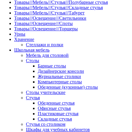
Товары///Мебель///Стулья///Полубарные стулья
Товары///Мебель///Стулья///Складные стулья
Товары///Мебель///Стулья///Табурет
Товары///Освещение///Светильники
Товары///Освещение///Споты
Товары///Освещение///Торшеры
Урны
Хранение
Стеллажи и полки
Школьная мебель
Мебель для столовой
Столы
Барные столы
Дизайнерские консоли
Журнальные столики
Компьютерные столы
Обеденные (кухонные) столы
Столы учительские
Стулья
Обеденные стулья
Офисные стулья
Пластиковые стулья
Складные стулья
Стулья со столиком
Шкафы для учебных кабинетов