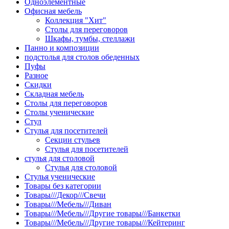
Одноэлементные
Офисная мебель
Коллекция "Хит"
Столы для переговоров
Шкафы, тумбы, стеллажи
Панно и композиции
подстолья для столов обеденных
Пуфы
Разное
Скидки
Складная мебель
Столы для переговоров
Столы ученические
Стул
Стулья для посетителей
Секции стульев
Стулья для посетителей
стулья для столовой
Стулья для столовой
Стулья ученические
Товары без категории
Товары///Декор///Свечи
Товары///Мебель///Диван
Товары///Мебель///Другие товары///Банкетки
Товары///Мебель///Другие товары///Кейтеринг