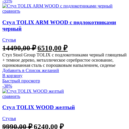
-55%
сравнить
Стул TOLIX ARM WOOD с подлокотниками
черный
Стулья
Первоначальная
Текущая
14490,00
₽
6510,00
₽
цена
цена:
Стул Stool Group TOLIX с подлокотниками черный глянцевый
составляла
6510,00 ₽.
+ темное дерево, металлическое серебристое основание,
14490,00 ₽.
оцинкованная сталь с порошковым напылением, сиденье
Добавить в Список желаний
В корзину
Быстрый просмотр
-38%
сравнить
Стул TOLIX WOOD желтый
Стулья
Первоначальная
Текущая
9990,00
₽
6240,00
₽
цена
цена: