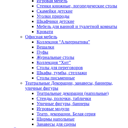
Игровая мебель
Стенки книжные, логопедические столы
Скамейки детские
Уголки природы
Шкафчики детские
Мебель для ванной и туалетной комнаты
Кровати
Офисная мебель
Коллекция “Альтернатива”
Вешалки
Пуфы
Журнальные столы
Коллекция “Хит”
Столы для переговоров
Шкафы, тумбы, стеллажи
Столы письменные
Театральные Декорации, занавесы, баннеры,
уличные фигуры
Театральные декорации (напольные)
Стенды, полочки, таблички
Уличные фигуры, баннеры
Игровые модули
Театр. декорации. Белая серия
Ширмы напольные
Занавесы для сцены