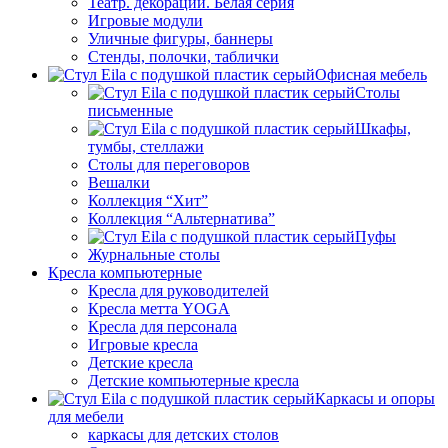
Театр. декорации. Белая серия
Игровые модули
Уличные фигуры, баннеры
Стенды, полочки, таблички
Офисная мебель
Столы
письменные
Шкафы,
тумбы, стеллажи
Столы для переговоров
Вешалки
Коллекция “Хит”
Коллекция “Альтернатива”
Пуфы
Журнальные столы
Кресла компьютерные
Кресла для руководителей
Кресла метта YOGA
Кресла для персонала
Игровые кресла
Детские кресла
Детские компьютерные кресла
Каркасы и опоры
для мебели
каркасы для детских столов