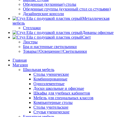
Обеденные (кухонные) столы
Обеденные группы (кухонный стол со стульями)
Дизайнерские консоли
Металлическая
мебель
Стеллажи
Диваны офисные
Свет
Люстры
Бра и настенные светильники
Товары///Освещение///Светильники
Главная
Магазин
Школьная мебель
Столы ученические
Комбинированные
Одноэлементные
Доски школьные и офисные
Шкафы для учебных кабинетов
Мебель для специальных классов
Компьютерные столы
Столы учительские
Стулья ученические
Банкетная мебель