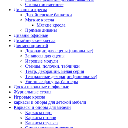
Столы письменные
Диваны и кресла
Дизайнерские банкетки
Мягкие кресла
Мягкие кресла
Прямые диваны
Диваны офисные
Дизайнерские кресла
Для мероприятий
Декорации для сцены (напольные)
Занавесы для сцены
Игровые модули
Стенды, полочки, таблички
Театр. декорации. Белая серия
Театральные декорации (напольные)
Уличные фигуры, баннеры
Доски школьные и офисные
Журнальные столы
Игровые кресла
каркасы и опоры для детской мебели
Каркасы и опоры для мебели
Каркасы парт
Каркасы столов
Каркасы стульев
Опоры телескопические