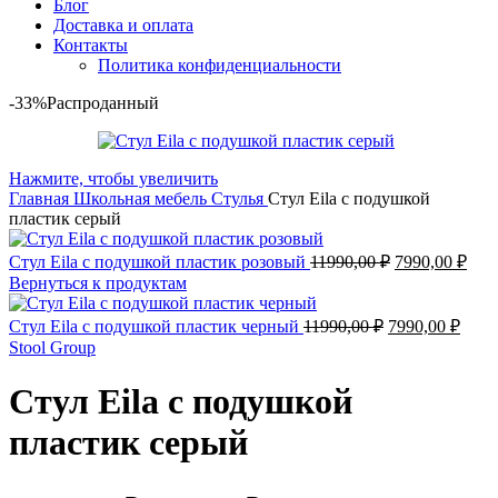
Блог
Доставка и оплата
Контакты
Политика конфиденциальности
-33%
Распроданный
Нажмите, чтобы увеличить
Главная
Школьная мебель
Стулья
Стул Eila с подушкой
пластик серый
Первоначаль
Тек
Стул Eila с подушкой пластик розовый
11990,00
₽
7990,00
₽
цена
цена
Вернуться к продуктам
составляла
7990
11990,00 ₽.
Первоначальн
Теку
Стул Eila с подушкой пластик черный
11990,00
₽
7990,00
₽
цена
цена
Stool Group
составляла
7990,
11990,00 ₽.
Стул Eila с подушкой
пластик серый
Первоначальная
Текущая