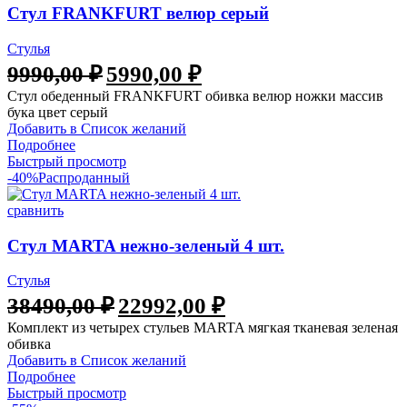
Стул FRANKFURT велюр серый
Стулья
Первоначальная
Текущая
9990,00
₽
5990,00
₽
цена
цена:
Стул обеденный FRANKFURT обивка велюр ножки массив
составляла
5990,00 ₽.
бука цвет серый
9990,00 ₽.
Добавить в Список желаний
Подробнее
Быстрый просмотр
-40%
Распроданный
сравнить
Стул MARTA нежно-зеленый 4 шт.
Стулья
Первоначальная
Текущая
38490,00
₽
22992,00
₽
цена
цена:
Комплект из четырех стульев MARTA мягкая тканевая зеленая
составляла
22992,00 ₽.
обивка
38490,00 ₽.
Добавить в Список желаний
Подробнее
Быстрый просмотр