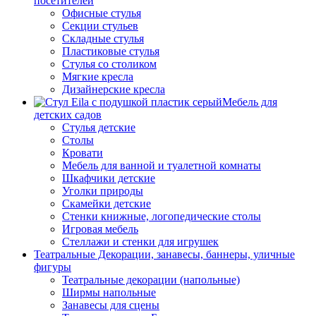
посетителей
Офисные стулья
Секции стульев
Складные стулья
Пластиковые стулья
Стулья со столиком
Мягкие кресла
Дизайнерские кресла
Мебель для
детских садов
Стулья детские
Столы
Кровати
Мебель для ванной и туалетной комнаты
Шкафчики детские
Уголки природы
Скамейки детские
Стенки книжные, логопедические столы
Игровая мебель
Стеллажи и стенки для игрушек
Театральные Декорации, занавесы, баннеры, уличные
фигуры
Театральные декорации (напольные)
Ширмы напольные
Занавесы для сцены