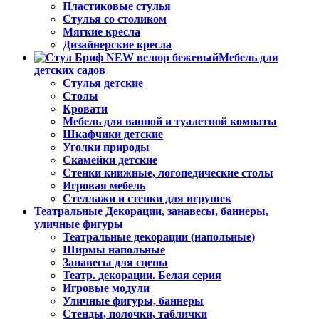
Пластиковые стулья
Стулья со столиком
Мягкие кресла
Дизайнерские кресла
Мебель для
детских садов
Стулья детские
Столы
Кровати
Мебель для ванной и туалетной комнаты
Шкафчики детские
Уголки природы
Скамейки детские
Стенки книжные, логопедические столы
Игровая мебель
Стеллажи и стенки для игрушек
Театральные Декорации, занавесы, баннеры,
уличные фигуры
Театральные декорации (напольные)
Ширмы напольные
Занавесы для сцены
Театр. декорации. Белая серия
Игровые модули
Уличные фигуры, баннеры
Стенды, полочки, таблички