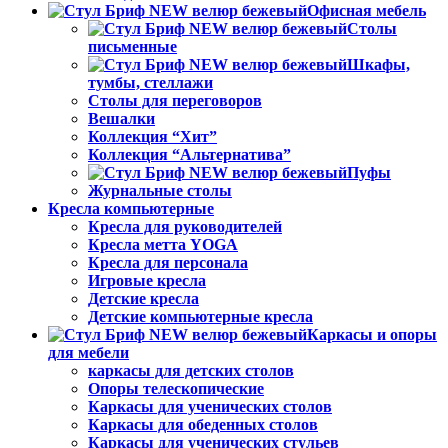
Офисная мебель
Столы
письменные
Шкафы,
тумбы, стеллажи
Столы для переговоров
Вешалки
Коллекция “Хит”
Коллекция “Альтернатива”
Пуфы
Журнальные столы
Кресла компьютерные
Кресла для руководителей
Кресла метта YOGA
Кресла для персонала
Игровые кресла
Детские кресла
Детские компьютерные кресла
Каркасы и опоры
для мебели
каркасы для детских столов
Опоры телескопические
Каркасы для ученических столов
Каркасы для обеденных столов
Каркасы для ученических стульев