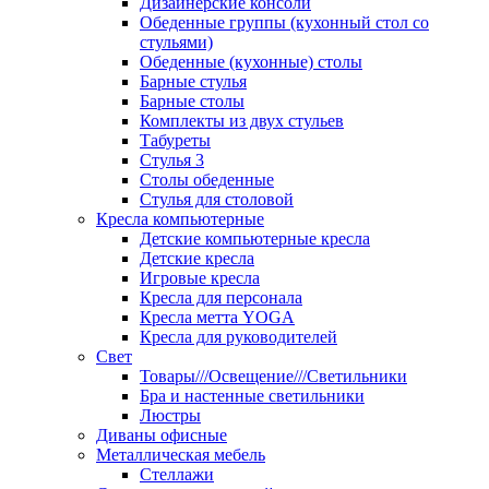
Дизайнерские консоли
Обеденные группы (кухонный стол со
стульями)
Обеденные (кухонные) столы
Барные стулья
Барные столы
Комплекты из двух стульев
Табуреты
Стулья 3
Столы обеденные
Стулья для столовой
Кресла компьютерные
Детские компьютерные кресла
Детские кресла
Игровые кресла
Кресла для персонала
Кресла метта YOGA
Кресла для руководителей
Свет
Товары///Освещение///Светильники
Бра и настенные светильники
Люстры
Диваны офисные
Металлическая мебель
Стеллажи