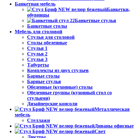
Банкетная мебель
Банкетки,
обувницы
Банкетные стулья
Банкетные столы
Мебель для столовой
Стулья для столовой
Столы обеденные
Стулья 1
Стулья 2
Стулья 3
Табуреты
Комплекты из двух стульев
Барные столы
Барные стулья
Обеденные (кухонные) столы
Обеденные группы (кухонный стол со
стульями)
Дизайнерские консоли
Металлическая
мебель
Стеллажи
Диваны офисные
Свет
Люстры