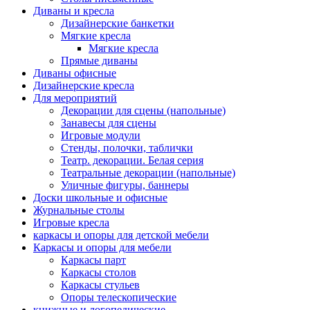
Диваны и кресла
Дизайнерские банкетки
Мягкие кресла
Мягкие кресла
Прямые диваны
Диваны офисные
Дизайнерские кресла
Для мероприятий
Декорации для сцены (напольные)
Занавесы для сцены
Игровые модули
Стенды, полочки, таблички
Театр. декорации. Белая серия
Театральные декорации (напольные)
Уличные фигуры, баннеры
Доски школьные и офисные
Журнальные столы
Игровые кресла
каркасы и опоры для детской мебели
Каркасы и опоры для мебели
Каркасы парт
Каркасы столов
Каркасы стульев
Опоры телескопические
книжные и логопедические