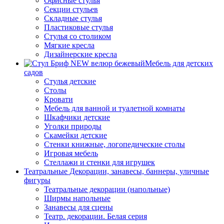
Офисные стулья
Секции стульев
Складные стулья
Пластиковые стулья
Стулья со столиком
Мягкие кресла
Дизайнерские кресла
Мебель для детских
садов
Стулья детские
Столы
Кровати
Мебель для ванной и туалетной комнаты
Шкафчики детские
Уголки природы
Скамейки детские
Стенки книжные, логопедические столы
Игровая мебель
Стеллажи и стенки для игрушек
Театральные Декорации, занавесы, баннеры, уличные
фигуры
Театральные декорации (напольные)
Ширмы напольные
Занавесы для сцены
Театр. декорации. Белая серия