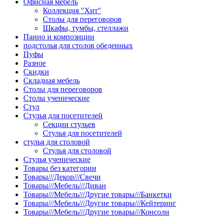
Офисная мебель
Коллекция "Хит"
Столы для переговоров
Шкафы, тумбы, стеллажи
Панно и композиции
подстолья для столов обеденных
Пуфы
Разное
Скидки
Складная мебель
Столы для переговоров
Столы ученические
Стул
Стулья для посетителей
Секции стульев
Стулья для посетителей
стулья для столовой
Стулья для столовой
Стулья ученические
Товары без категории
Товары///Декор///Свечи
Товары///Мебель///Диван
Товары///Мебель///Другие товары///Банкетки
Товары///Мебель///Другие товары///Кейтеринг
Товары///Мебель///Другие товары///Консоли