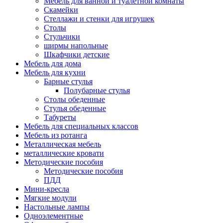
Мебель для ванной и туалетной комнаты
Скамейки
Стеллажи и стенки для игрушек
Столы
Стульчики
ширмы напольные
Шкафчики детские
Мебель для дома
Мебель для кухни
Барные стулья
Полубарные стулья
Столы обеденные
Стулья обеденные
Табуреты
Мебель для специальных классов
Мебель из ротанга
Металлическая мебель
металлические кровати
Методические пособия
Методические пособия
ПДД
Мини-кресла
Мягкие модули
Настольные лампы
Одноэлементные