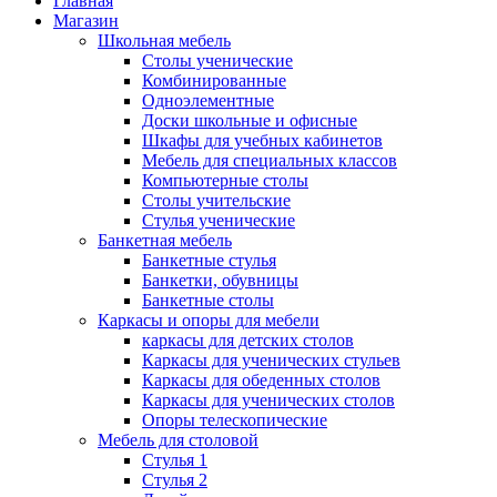
Главная
Магазин
Школьная мебель
Столы ученические
Комбинированные
Одноэлементные
Доски школьные и офисные
Шкафы для учебных кабинетов
Мебель для специальных классов
Компьютерные столы
Столы учительские
Стулья ученические
Банкетная мебель
Банкетные стулья
Банкетки, обувницы
Банкетные столы
Каркасы и опоры для мебели
каркасы для детских столов
Каркасы для ученических стульев
Каркасы для обеденных столов
Каркасы для ученических столов
Опоры телескопические
Мебель для столовой
Стулья 1
Стулья 2