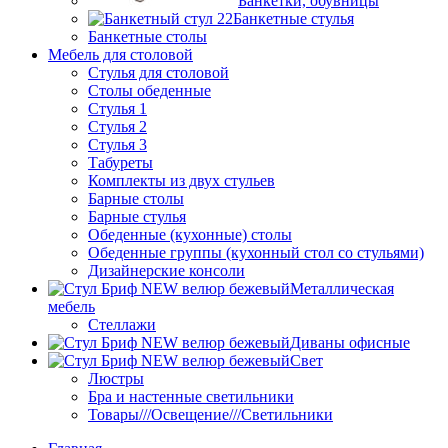
Банкетки, обувницы
Банкетные стулья
Банкетные столы
Мебель для столовой
Стулья для столовой
Столы обеденные
Стулья 1
Стулья 2
Стулья 3
Табуреты
Комплекты из двух стульев
Барные столы
Барные стулья
Обеденные (кухонные) столы
Обеденные группы (кухонный стол со стульями)
Дизайнерские консоли
Металлическая
мебель
Стеллажи
Диваны офисные
Свет
Люстры
Бра и настенные светильники
Товары///Освещение///Светильники