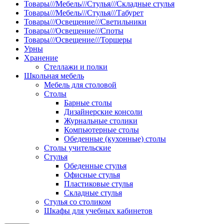
Товары///Мебель///Стулья///Складные стулья
Товары///Мебель///Стулья///Табурет
Товары///Освещение///Светильники
Товары///Освещение///Споты
Товары///Освещение///Торшеры
Урны
Хранение
Стеллажи и полки
Школьная мебель
Мебель для столовой
Столы
Барные столы
Дизайнерские консоли
Журнальные столики
Компьютерные столы
Обеденные (кухонные) столы
Столы учительские
Стулья
Обеденные стулья
Офисные стулья
Пластиковые стулья
Складные стулья
Стулья со столиком
Шкафы для учебных кабинетов