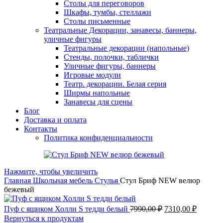
Столы для переговоров
Шкафы, тумбы, стеллажи
Столы письменные
Театральные Декорации, занавесы, баннеры,
уличные фигуры
Театральные декорации (напольные)
Стенды, полочки, таблички
Уличные фигуры, баннеры
Игровые модули
Театр. декорации. Белая серия
Ширмы напольные
Занавесы для сцены
Блог
Доставка и оплата
Контакты
Политика конфиденциальности
Нажмите, чтобы увеличить
Главная
Школьная мебель
Стулья
Стул Бриф NEW велюр
бежевый
Пуф с ящиком Холли S тедди белый
7990,00
₽
7310,00
₽
Вернуться к продуктам