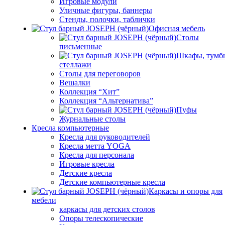
Игровые модули
Уличные фигуры, баннеры
Стенды, полочки, таблички
Офисная мебель
Столы
письменные
Шкафы, тумб
стеллажи
Столы для переговоров
Вешалки
Коллекция “Хит”
Коллекция “Альтернатива”
Пуфы
Журнальные столы
Кресла компьютерные
Кресла для руководителей
Кресла метта YOGA
Кресла для персонала
Игровые кресла
Детские кресла
Детские компьютерные кресла
Каркасы и опоры для
мебели
каркасы для детских столов
Опоры телескопические