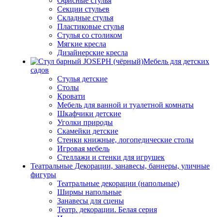
Офисные стулья
Секции стульев
Складные стулья
Пластиковые стулья
Стулья со столиком
Мягкие кресла
Дизайнерские кресла
Мебель для детских
садов
Стулья детские
Столы
Кровати
Мебель для ванной и туалетной комнаты
Шкафчики детские
Уголки природы
Скамейки детские
Стенки книжные, логопедические столы
Игровая мебель
Стеллажи и стенки для игрушек
Театральные Декорации, занавесы, баннеры, уличные
фигуры
Театральные декорации (напольные)
Ширмы напольные
Занавесы для сцены
Театр. декорации. Белая серия