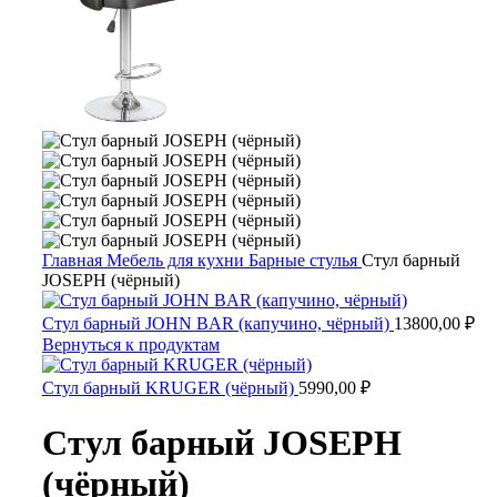
Главная
Мебель для кухни
Барные стулья
Стул барный
JOSEPH (чёрный)
Стул барный JOHN BAR (капучино, чёрный)
13800,00
₽
Вернуться к продуктам
Стул барный KRUGER (чёрный)
5990,00
₽
Стул барный JOSEPH
(чёрный)