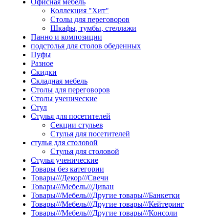
Офисная мебель
Коллекция "Хит"
Столы для переговоров
Шкафы, тумбы, стеллажи
Панно и композиции
подстолья для столов обеденных
Пуфы
Разное
Скидки
Складная мебель
Столы для переговоров
Столы ученические
Стул
Стулья для посетителей
Секции стульев
Стулья для посетителей
стулья для столовой
Стулья для столовой
Стулья ученические
Товары без категории
Товары///Декор///Свечи
Товары///Мебель///Диван
Товары///Мебель///Другие товары///Банкетки
Товары///Мебель///Другие товары///Кейтеринг
Товары///Мебель///Другие товары///Консоли