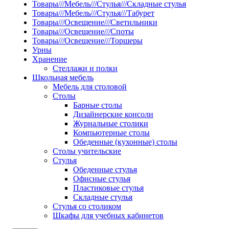
Товары///Мебель///Стулья///Складные стулья
Товары///Мебель///Стулья///Табурет
Товары///Освещение///Светильники
Товары///Освещение///Споты
Товары///Освещение///Торшеры
Урны
Хранение
Стеллажи и полки
Школьная мебель
Мебель для столовой
Столы
Барные столы
Дизайнерские консоли
Журнальные столики
Компьютерные столы
Обеденные (кухонные) столы
Столы учительские
Стулья
Обеденные стулья
Офисные стулья
Пластиковые стулья
Складные стулья
Стулья со столиком
Шкафы для учебных кабинетов