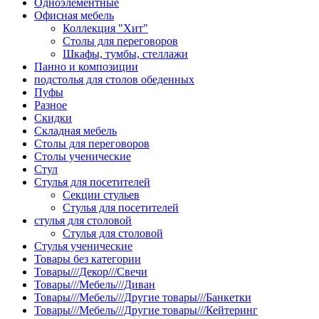
Одноэлементные
Офисная мебель
Коллекция "Хит"
Столы для переговоров
Шкафы, тумбы, стеллажи
Панно и композиции
подстолья для столов обеденных
Пуфы
Разное
Скидки
Складная мебель
Столы для переговоров
Столы ученические
Стул
Стулья для посетителей
Секции стульев
Стулья для посетителей
стулья для столовой
Стулья для столовой
Стулья ученические
Товары без категории
Товары///Декор///Свечи
Товары///Мебель///Диван
Товары///Мебель///Другие товары///Банкетки
Товары///Мебель///Другие товары///Кейтеринг