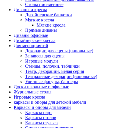
Столы письменные
Диваны и кресла
Дизайнерские банкетки
Мягкие кресла
Мягкие кресла
Прямые диваны
Диваны офисные
Дизайнерские кресла
Для мероприятий
Декорации для сцены (напольные)
Занавесы для сцены
Игровые модули
Стенды, полочки, таблички
Театр. декорации. Белая серия
Театральные декорации (напольные)
Уличные фигуры, баннеры
Доски школьные и офисные
Журнальные столы
Игровые кресла
каркасы и опоры для детской мебели
Каркасы и опоры для мебели
Каркасы парт
Каркасы столов
Каркасы стульев
Опоры телескопические