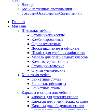
Свет
Люстры
Бра и настенные светильники
Товары///Освещение///Светильники
Главная
Магазин
Школьная мебель
Столы ученические
Комбинированные
Одноэлементные
Доски школьные и офисные
Шкафы для учебных кабинетов
Мебель для специальных классов
Компьютерные столы
Столы учительские
Стулья ученические
Банкетная мебель
Банкетные стулья
Банкетки, обувницы
Банкетные столы
Каркасы и опоры для мебели
каркасы для детских столов
Каркасы для ученических стульев
Каркасы для обеденных столов