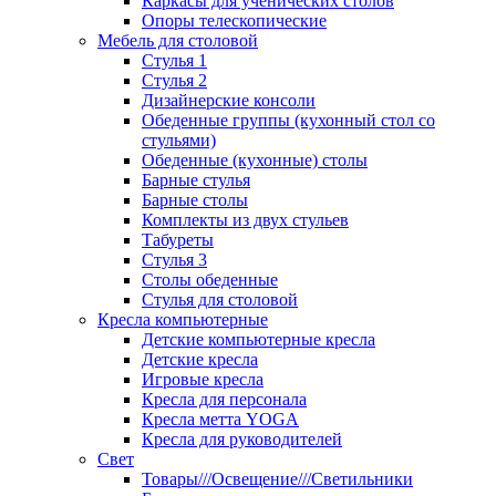
Каркасы для ученических столов
Опоры телескопические
Мебель для столовой
Стулья 1
Стулья 2
Дизайнерские консоли
Обеденные группы (кухонный стол со
стульями)
Обеденные (кухонные) столы
Барные стулья
Барные столы
Комплекты из двух стульев
Табуреты
Стулья 3
Столы обеденные
Стулья для столовой
Кресла компьютерные
Детские компьютерные кресла
Детские кресла
Игровые кресла
Кресла для персонала
Кресла метта YOGA
Кресла для руководителей
Свет
Товары///Освещение///Светильники