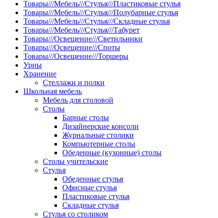
Товары///Мебель///Стулья///Пластиковые стулья
Товары///Мебель///Стулья///Полубарные стулья
Товары///Мебель///Стулья///Складные стулья
Товары///Мебель///Стулья///Табурет
Товары///Освещение///Светильники
Товары///Освещение///Споты
Товары///Освещение///Торшеры
Урны
Хранение
Стеллажи и полки
Школьная мебель
Мебель для столовой
Столы
Барные столы
Дизайнерские консоли
Журнальные столики
Компьютерные столы
Обеденные (кухонные) столы
Столы учительские
Стулья
Обеденные стулья
Офисные стулья
Пластиковые стулья
Складные стулья
Стулья со столиком