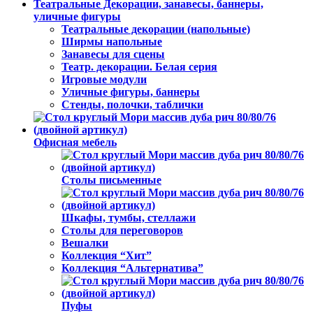
Театральные Декорации, занавесы, баннеры,
уличные фигуры
Театральные декорации (напольные)
Ширмы напольные
Занавесы для сцены
Театр. декорации. Белая серия
Игровые модули
Уличные фигуры, баннеры
Стенды, полочки, таблички
Офисная мебель
Столы письменные
Шкафы, тумбы, стеллажи
Столы для переговоров
Вешалки
Коллекция “Хит”
Коллекция “Альтернатива”
Пуфы