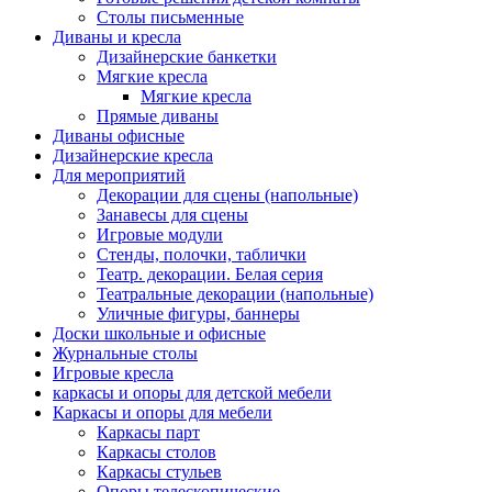
Столы письменные
Диваны и кресла
Дизайнерские банкетки
Мягкие кресла
Мягкие кресла
Прямые диваны
Диваны офисные
Дизайнерские кресла
Для мероприятий
Декорации для сцены (напольные)
Занавесы для сцены
Игровые модули
Стенды, полочки, таблички
Театр. декорации. Белая серия
Театральные декорации (напольные)
Уличные фигуры, баннеры
Доски школьные и офисные
Журнальные столы
Игровые кресла
каркасы и опоры для детской мебели
Каркасы и опоры для мебели
Каркасы парт
Каркасы столов
Каркасы стульев
Опоры телескопические