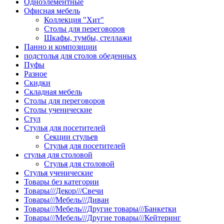
Одноэлементные
Офисная мебель
Коллекция "Хит"
Столы для переговоров
Шкафы, тумбы, стеллажи
Панно и композиции
подстолья для столов обеденных
Пуфы
Разное
Скидки
Складная мебель
Столы для переговоров
Столы ученические
Стул
Стулья для посетителей
Секции стульев
Стулья для посетителей
стулья для столовой
Стулья для столовой
Стулья ученические
Товары без категории
Товары///Декор///Свечи
Товары///Мебель///Диван
Товары///Мебель///Другие товары///Банкетки
Товары///Мебель///Другие товары///Кейтеринг