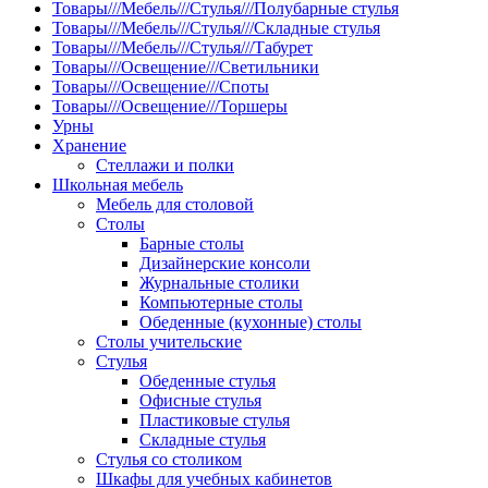
Товары///Мебель///Стулья///Полубарные стулья
Товары///Мебель///Стулья///Складные стулья
Товары///Мебель///Стулья///Табурет
Товары///Освещение///Светильники
Товары///Освещение///Споты
Товары///Освещение///Торшеры
Урны
Хранение
Стеллажи и полки
Школьная мебель
Мебель для столовой
Столы
Барные столы
Дизайнерские консоли
Журнальные столики
Компьютерные столы
Обеденные (кухонные) столы
Столы учительские
Стулья
Обеденные стулья
Офисные стулья
Пластиковые стулья
Складные стулья
Стулья со столиком
Шкафы для учебных кабинетов