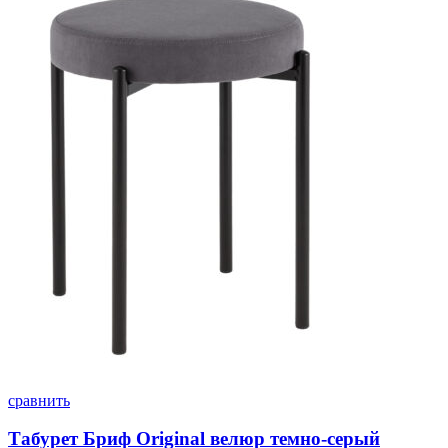
сравнить
Табурет Бриф Original велюр темно-серый