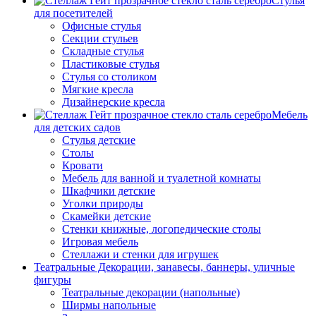
Стулья
для посетителей
Офисные стулья
Секции стульев
Складные стулья
Пластиковые стулья
Стулья со столиком
Мягкие кресла
Дизайнерские кресла
Мебель
для детских садов
Стулья детские
Столы
Кровати
Мебель для ванной и туалетной комнаты
Шкафчики детские
Уголки природы
Скамейки детские
Стенки книжные, логопедические столы
Игровая мебель
Стеллажи и стенки для игрушек
Театральные Декорации, занавесы, баннеры, уличные
фигуры
Театральные декорации (напольные)
Ширмы напольные