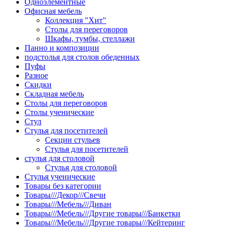
Одноэлементные
Офисная мебель
Коллекция "Хит"
Столы для переговоров
Шкафы, тумбы, стеллажи
Панно и композиции
подстолья для столов обеденных
Пуфы
Разное
Скидки
Складная мебель
Столы для переговоров
Столы ученические
Стул
Стулья для посетителей
Секции стульев
Стулья для посетителей
стулья для столовой
Стулья для столовой
Стулья ученические
Товары без категории
Товары///Декор///Свечи
Товары///Мебель///Диван
Товары///Мебель///Другие товары///Банкетки
Товары///Мебель///Другие товары///Кейтеринг