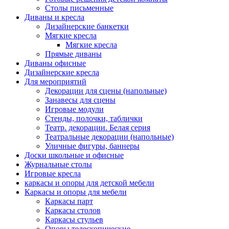
Столы письменные
Диваны и кресла
Дизайнерские банкетки
Мягкие кресла
Мягкие кресла
Прямые диваны
Диваны офисные
Дизайнерские кресла
Для мероприятий
Декорации для сцены (напольные)
Занавесы для сцены
Игровые модули
Стенды, полочки, таблички
Театр. декорации. Белая серия
Театральные декорации (напольные)
Уличные фигуры, баннеры
Доски школьные и офисные
Журнальные столы
Игровые кресла
каркасы и опоры для детской мебели
Каркасы и опоры для мебели
Каркасы парт
Каркасы столов
Каркасы стульев
Опоры телескопические