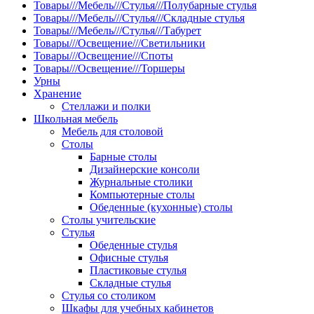
Товары///Мебель///Стулья///Полубарные стулья
Товары///Мебель///Стулья///Складные стулья
Товары///Мебель///Стулья///Табурет
Товары///Освещение///Светильники
Товары///Освещение///Споты
Товары///Освещение///Торшеры
Урны
Хранение
Стеллажи и полки
Школьная мебель
Мебель для столовой
Столы
Барные столы
Дизайнерские консоли
Журнальные столики
Компьютерные столы
Обеденные (кухонные) столы
Столы учительские
Стулья
Обеденные стулья
Офисные стулья
Пластиковые стулья
Складные стулья
Стулья со столиком
Шкафы для учебных кабинетов