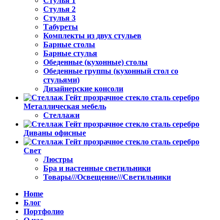
Стулья 1
Стулья 2
Стулья 3
Табуреты
Комплекты из двух стульев
Барные столы
Барные стулья
Обеденные (кухонные) столы
Обеденные группы (кухонный стол со
стульями)
Дизайнерские консоли
Металлическая мебель
Стеллажи
Диваны офисные
Свет
Люстры
Бра и настенные светильники
Товары///Освещение///Светильники
Home
Блог
Портфолио