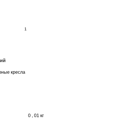
ний
рные кресла
0
,
01 кг