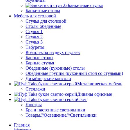
обувницы
Банкетные стулья
Банкетные столы
Мебель для столовой
Стулья для столовой
Столы обеденные
Стулья 1
Стулья 2
Стулья 3
Табуреты
Комплекты из двух стульев
Барные столы
Барные стулья
Обеденные (кухонные) столы
Обеденные группы (кухонный стол со стульями)
Дизайнерские консоли
Металлическая мебель
Стеллажи
Диваны офисные
Свет
Люстры
Бра и настенные светильники
Товары///Освещение///Светильники
Главная