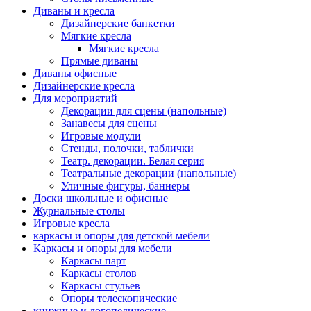
Диваны и кресла
Дизайнерские банкетки
Мягкие кресла
Мягкие кресла
Прямые диваны
Диваны офисные
Дизайнерские кресла
Для мероприятий
Декорации для сцены (напольные)
Занавесы для сцены
Игровые модули
Стенды, полочки, таблички
Театр. декорации. Белая серия
Театральные декорации (напольные)
Уличные фигуры, баннеры
Доски школьные и офисные
Журнальные столы
Игровые кресла
каркасы и опоры для детской мебели
Каркасы и опоры для мебели
Каркасы парт
Каркасы столов
Каркасы стульев
Опоры телескопические
книжные и логопедические