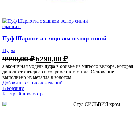
сравнить
Пуф Шарлотта с ящиком велюр синий
Пуфы
Первоначальная
Текущая
9990,00
₽
6290,00
₽
цена
цена:
Лаконичная модель пуфа в обивке из мягкого велюра, которая
составляла
6290,00 ₽.
дополнит интерьер в современном стиле. Основание
9990,00 ₽.
выполнено из металла в золотом
Добавить в Список желаний
В корзину
Быстрый просмотр