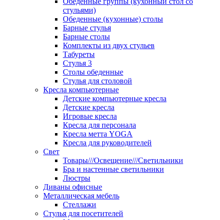
Обеденные группы (кухонный стол со
стульями)
Обеденные (кухонные) столы
Барные стулья
Барные столы
Комплекты из двух стульев
Табуреты
Стулья 3
Столы обеденные
Стулья для столовой
Кресла компьютерные
Детские компьютерные кресла
Детские кресла
Игровые кресла
Кресла для персонала
Кресла метта YOGA
Кресла для руководителей
Свет
Товары///Освещение///Светильники
Бра и настенные светильники
Люстры
Диваны офисные
Металлическая мебель
Стеллажи
Стулья для посетителей