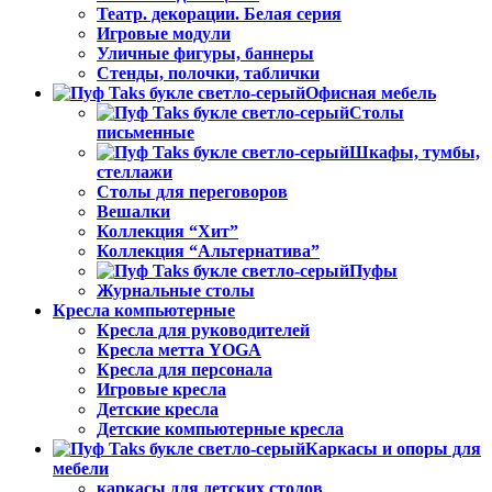
Театр. декорации. Белая серия
Игровые модули
Уличные фигуры, баннеры
Стенды, полочки, таблички
Офисная мебель
Столы
письменные
Шкафы, тумбы,
стеллажи
Столы для переговоров
Вешалки
Коллекция “Хит”
Коллекция “Альтернатива”
Пуфы
Журнальные столы
Кресла компьютерные
Кресла для руководителей
Кресла метта YOGA
Кресла для персонала
Игровые кресла
Детские кресла
Детские компьютерные кресла
Каркасы и опоры для
мебели
каркасы для детских столов