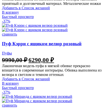
приятный и долговечный материал. Металлические ножки
Добавить в Список желаний
В корзину
Быстрый просмотр
-37%
сравнить
Пуф Кэрри с ящиком велюр розовый
Пуфы
Первоначальная
Текущая
9990,00
₽
6290,00
₽
цена
цена:
Лаконичная модель пуфа в мягкой обивке прекрасно
составляла
6290,00 ₽.
впишется в современные интерьеры. Обивка выполнена из
9990,00 ₽.
велюра в светлом и темном оттенках
Добавить в Список желаний
В корзину
Быстрый просмотр
-37%
сравнить