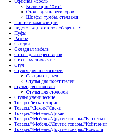
Офисная мебель
Коллекция "Хит"
Столы для переговоров
Шкафы, тумбы, стеллажи
Панно и композиции
подстолья для столов обеденных
Пуфы
Разное
Скидки
Складная мебель
Столы для переговоров
Столы ученические
Стул
Стулья для посетителей
Секции стульев
Стулья для посетителей
стулья для столовой
Стулья для столовой
Стулья ученические
Товары без категории
Товары///Декор///Свечи
Товары///Мебель///Диван
Товары///Мебель///Другие товары///Банкетки
Товары///Мебель///Другие товары///Кейтеринг
Товары///Мебель///Другие товары///Консоли