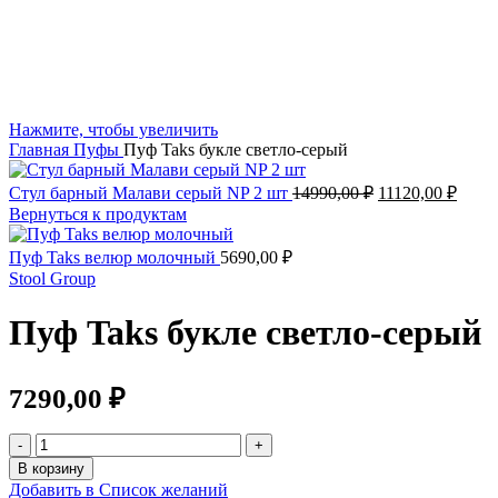
Нажмите, чтобы увеличить
Главная
Пуфы
Пуф Taks букле светло-серый
Первоначальна
Теку
Стул барный Малави серый NP 2 шт
14990,00
₽
11120,00
₽
цена
цена:
Вернуться к продуктам
составляла
11120
14990,00 ₽.
Пуф Taks велюр молочный
5690,00
₽
Stool Group
Пуф Taks букле светло-серый
7290,00
₽
Количество
товара
В корзину
Пуф
Добавить в Список желаний