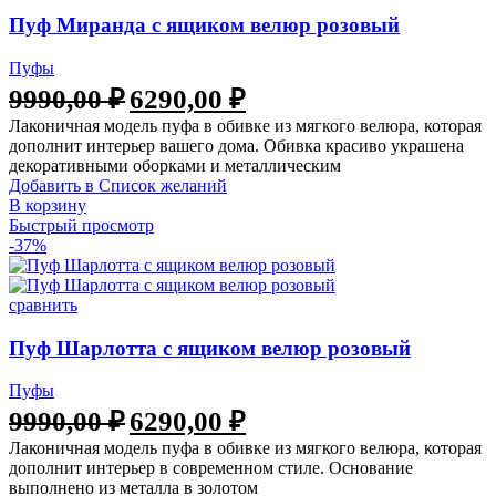
Пуф Миранда с ящиком велюр розовый
Пуфы
Первоначальная
Текущая
9990,00
₽
6290,00
₽
цена
цена:
Лаконичная модель пуфа в обивке из мягкого велюра, которая
составляла
6290,00 ₽.
дополнит интерьер вашего дома. Обивка красиво украшена
9990,00 ₽.
декоративными оборками и металлическим
Добавить в Список желаний
В корзину
Быстрый просмотр
-37%
сравнить
Пуф Шарлотта с ящиком велюр розовый
Пуфы
Первоначальная
Текущая
9990,00
₽
6290,00
₽
цена
цена:
Лаконичная модель пуфа в обивке из мягкого велюра, которая
составляла
6290,00 ₽.
дополнит интерьер в современном стиле. Основание
9990,00 ₽.
выполнено из металла в золотом