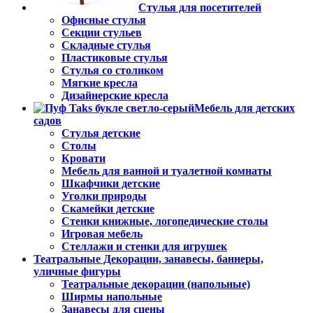
Стулья для посетителей
Офисные стулья
Секции стульев
Складные стулья
Пластиковые стулья
Стулья со столиком
Мягкие кресла
Дизайнерские кресла
Мебель для детских
садов
Стулья детские
Столы
Кровати
Мебель для ванной и туалетной комнаты
Шкафчики детские
Уголки природы
Скамейки детские
Стенки книжные, логопедические столы
Игровая мебель
Стеллажи и стенки для игрушек
Театральные Декорации, занавесы, баннеры,
уличные фигуры
Театральные декорации (напольные)
Ширмы напольные
Занавесы для сцены