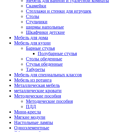
Мебель для ванной и туалетной комнаты
Скамейки
Стеллажи и стенки для игрушек
Столы
Стульчики
ширмы напольные
Шкафчики детские
Мебель для дома
Мебель для кухни
Барные стулья
Полубарные стулья
Столы обеденные
Стулья обеденные
Табуреты
Мебель для специальных классов
Мебель из ротанга
Металлическая мебель
металлические кровати
Методические пособия
Методические пособия
ПДД
Мини-кресла
Мягкие модули
Настольные лампы
Одноэлементные