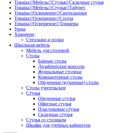
Товары///Мебель///Стулья///Складные стулья
Товары///Мебель///Стулья///Табурет
Товары///Освещение///Светильники
Товары///Освещение///Споты
Товары///Освещение///Торшеры
Урны
Хранение
Стеллажи и полки
Школьная мебель
Мебель для столовой
Столы
Барные столы
Дизайнерские консоли
Журнальные столики
Компьютерные столы
Обеденные (кухонные) столы
Столы учительские
Стулья
Обеденные стулья
Офисные стулья
Пластиковые стулья
Складные стулья
Стулья со столиком
Шкафы для учебных кабинетов