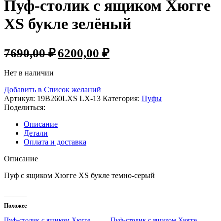
Пуф-столик с ящиком Хюгге
XS букле зелёный
7690,00
₽
6200,00
₽
Нет в наличии
Добавить в Список желаний
Артикул:
19B260LХS LX-13
Категория:
Пуфы
Поделиться:
Описание
Детали
Оплата и доставка
Описание
Пуф с ящиком Хюгге XS букле темно-серый
Похожее
Пуф-столик с ящиком Хюгге
Пуф-столик с ящиком Хюгге