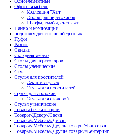
Одноэлементные
Офисная мебель
Коллекция "Хит"
Столы для переговоров
Шкафы, тумбы, стеллажи
Панно и композиции
подстолья для столов обеденных
Пуфы
Разное
Скидки
Складная мебель
Столы для переговоров
Столы ученические
Стул
Стулья для посетителей
Секции стульев
Стулья для посетителей
стулья для столовой
Стулья для столовой
Стулья ученические
Товары без категории
Товары///Декор///Свечи
Товары///Мебель///Диван
Товары///Мебель///Другие товары///Банкетки
Товары///Мебель///Другие товары///Кейтеринг