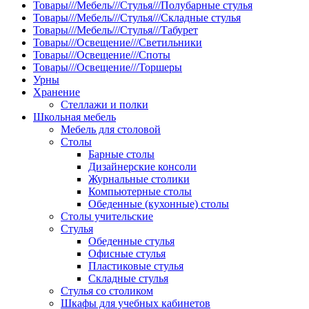
Товары///Мебель///Стулья///Полубарные стулья
Товары///Мебель///Стулья///Складные стулья
Товары///Мебель///Стулья///Табурет
Товары///Освещение///Светильники
Товары///Освещение///Споты
Товары///Освещение///Торшеры
Урны
Хранение
Стеллажи и полки
Школьная мебель
Мебель для столовой
Столы
Барные столы
Дизайнерские консоли
Журнальные столики
Компьютерные столы
Обеденные (кухонные) столы
Столы учительские
Стулья
Обеденные стулья
Офисные стулья
Пластиковые стулья
Складные стулья
Стулья со столиком
Шкафы для учебных кабинетов