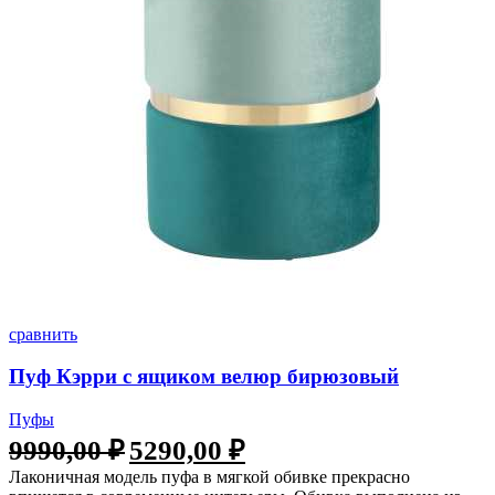
сравнить
Пуф Кэрри с ящиком велюр бирюзовый
Пуфы
9990,00
₽
5290,00
₽
Лаконичная модель пуфа в мягкой обивке прекрасно