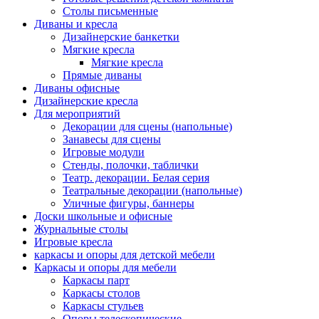
Столы письменные
Диваны и кресла
Дизайнерские банкетки
Мягкие кресла
Мягкие кресла
Прямые диваны
Диваны офисные
Дизайнерские кресла
Для мероприятий
Декорации для сцены (напольные)
Занавесы для сцены
Игровые модули
Стенды, полочки, таблички
Театр. декорации. Белая серия
Театральные декорации (напольные)
Уличные фигуры, баннеры
Доски школьные и офисные
Журнальные столы
Игровые кресла
каркасы и опоры для детской мебели
Каркасы и опоры для мебели
Каркасы парт
Каркасы столов
Каркасы стульев
Опоры телескопические