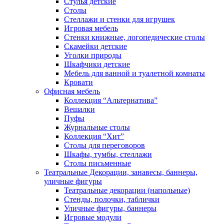
Стулья детские
Столы
Стеллажи и стенки для игрушек
Игровая мебель
Стенки книжные, логопедические столы
Скамейки детские
Уголки природы
Шкафчики детские
Мебель для ванной и туалетной комнаты
Кровати
Офисная мебель
Коллекция “Альтернатива”
Вешалки
Пуфы
Журнальные столы
Коллекция “Хит”
Столы для переговоров
Шкафы, тумбы, стеллажи
Столы письменные
Театральные Декорации, занавесы, баннеры,
уличные фигуры
Театральные декорации (напольные)
Стенды, полочки, таблички
Уличные фигуры, баннеры
Игровые модули