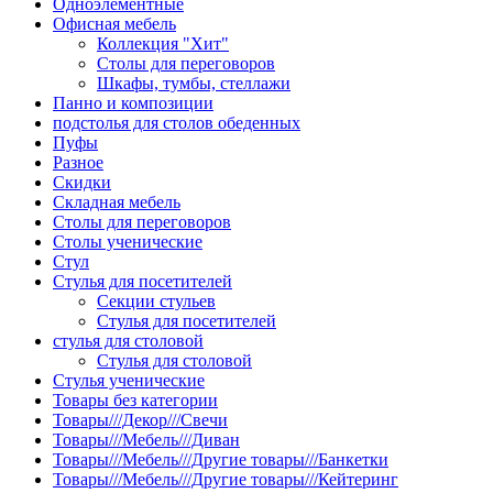
Одноэлементные
Офисная мебель
Коллекция "Хит"
Столы для переговоров
Шкафы, тумбы, стеллажи
Панно и композиции
подстолья для столов обеденных
Пуфы
Разное
Скидки
Складная мебель
Столы для переговоров
Столы ученические
Стул
Стулья для посетителей
Секции стульев
Стулья для посетителей
стулья для столовой
Стулья для столовой
Стулья ученические
Товары без категории
Товары///Декор///Свечи
Товары///Мебель///Диван
Товары///Мебель///Другие товары///Банкетки
Товары///Мебель///Другие товары///Кейтеринг