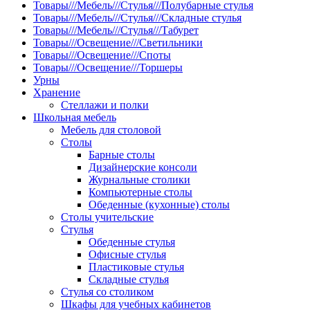
Товары///Мебель///Стулья///Полубарные стулья
Товары///Мебель///Стулья///Складные стулья
Товары///Мебель///Стулья///Табурет
Товары///Освещение///Светильники
Товары///Освещение///Споты
Товары///Освещение///Торшеры
Урны
Хранение
Стеллажи и полки
Школьная мебель
Мебель для столовой
Столы
Барные столы
Дизайнерские консоли
Журнальные столики
Компьютерные столы
Обеденные (кухонные) столы
Столы учительские
Стулья
Обеденные стулья
Офисные стулья
Пластиковые стулья
Складные стулья
Стулья со столиком
Шкафы для учебных кабинетов