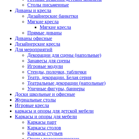
Столы письменные
Диваны и кресла
Дизайнерские банкетки
Мягкие кресла
Мягкие кресла
Прямые диваны
Диваны офисные
Дизайнерские кресла
Для мероприятий
Декорации для сцены (напольные)
Занавесы для сцены
Игровые модули
Стенды, полочки, таблички
Театр. декорации. Белая серия
Театральные декорации (напольные)
Уличные фигуры, баннеры
Доски школьные и офисные
Журнальные столы
Игровые кресла
каркасы и опоры для детской мебели
Каркасы и опоры для мебели
Каркасы парт
Каркасы столов
Каркасы стульев
Опоры телескопические