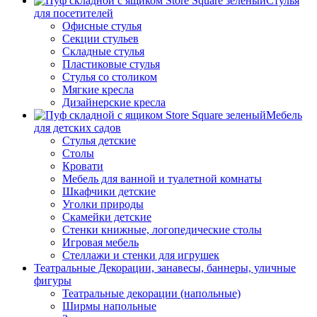
Стулья
для посетителей
Офисные стулья
Секции стульев
Складные стулья
Пластиковые стулья
Стулья со столиком
Мягкие кресла
Дизайнерские кресла
Мебель
для детских садов
Стулья детские
Столы
Кровати
Мебель для ванной и туалетной комнаты
Шкафчики детские
Уголки природы
Скамейки детские
Стенки книжные, логопедические столы
Игровая мебель
Стеллажи и стенки для игрушек
Театральные Декорации, занавесы, баннеры, уличные
фигуры
Театральные декорации (напольные)
Ширмы напольные