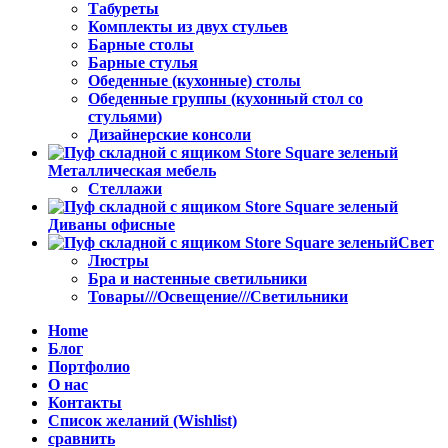
Табуреты
Комплекты из двух стульев
Барные столы
Барные стулья
Обеденные (кухонные) столы
Обеденные группы (кухонный стол со
стульями)
Дизайнерские консоли
Металлическая мебель
Стеллажи
Диваны офисные
Свет
Люстры
Бра и настенные светильники
Товары///Освещение///Светильники
Home
Блог
Портфолио
О нас
Контакты
Список желаний (Wishlist)
сравнить