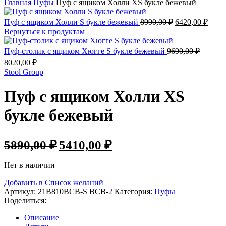
Главная
Пуфы
Пуф с ящиком Холли XS букле бежевый
Пуф с ящиком Холли S букле бежевый
8990,00
₽
6420,00
₽
Вернуться к продуктам
Пуф-столик с ящиком Хюгге S букле бежевый
9690,00
₽
8020,00
₽
Stool Group
Пуф с ящиком Холли XS
букле бежевый
5890,00
₽
5410,00
₽
Нет в наличии
Добавить в Список желаний
Артикул:
21B810BCB-S BCB-2
Категория:
Пуфы
Поделиться:
Описание