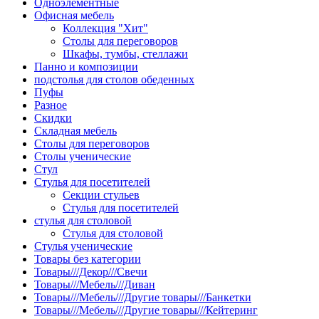
Одноэлементные
Офисная мебель
Коллекция "Хит"
Столы для переговоров
Шкафы, тумбы, стеллажи
Панно и композиции
подстолья для столов обеденных
Пуфы
Разное
Скидки
Складная мебель
Столы для переговоров
Столы ученические
Стул
Стулья для посетителей
Секции стульев
Стулья для посетителей
стулья для столовой
Стулья для столовой
Стулья ученические
Товары без категории
Товары///Декор///Свечи
Товары///Мебель///Диван
Товары///Мебель///Другие товары///Банкетки
Товары///Мебель///Другие товары///Кейтеринг