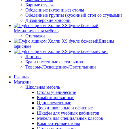
Барные стулья
Обеденные (кухонные) столы
Обеденные группы (кухонный стол со стульями)
Дизайнерские консоли
Металлическая мебель
Стеллажи
Диваны
офисные
Свет
Люстры
Бра и настенные светильники
Товары///Освещение///Светильники
Главная
Магазин
Школьная мебель
Столы ученические
Комбинированные
Одноэлементные
Доски школьные и офисные
Шкафы для учебных кабинетов
Мебель для специальных классов
Компьютерные столы
Столы учительские