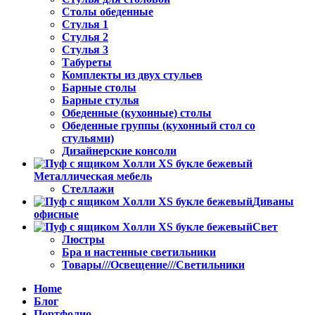
Столы обеденные
Стулья 1
Стулья 2
Стулья 3
Табуреты
Комплекты из двух стульев
Барные столы
Барные стулья
Обеденные (кухонные) столы
Обеденные группы (кухонный стол со
стульями)
Дизайнерские консоли
Металлическая мебель
Стеллажи
Диваны
офисные
Свет
Люстры
Бра и настенные светильники
Товары///Освещение///Светильники
Home
Блог
Портфолио