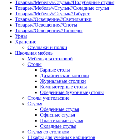
Товары///Мебель///Стулья///Полубарные стулья
Товары///Мебель///Стулья///Складные стулья
Товары///Мебель///Стулья///Табурет
Товары///Освещение///Светильники
Товары///Освещение///Споты
Товары///Освещение///Торшеры
Урны
Хранение
Стеллажи и полки
Школьная мебель
Мебель для столовой
Столы
Барные столы
Дизайнерские консоли
Журнальные столики
Компьютерные столы
Обеденные (кухонные) столы
Столы учительские
Стулья
Обеденные стулья
Офисные стулья
Пластиковые стулья
Складные стулья
Стулья со столиком
Шкафы для учебных кабинетов