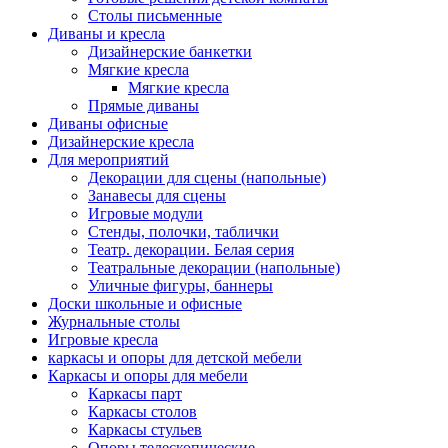
Столы письменные
Диваны и кресла
Дизайнерские банкетки
Мягкие кресла
Мягкие кресла
Прямые диваны
Диваны офисные
Дизайнерские кресла
Для мероприятий
Декорации для сцены (напольные)
Занавесы для сцены
Игровые модули
Стенды, полочки, таблички
Театр. декорации. Белая серия
Театральные декорации (напольные)
Уличные фигуры, баннеры
Доски школьные и офисные
Журнальные столы
Игровые кресла
каркасы и опоры для детской мебели
Каркасы и опоры для мебели
Каркасы парт
Каркасы столов
Каркасы стульев
Опоры телескопические