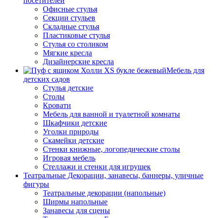
посетителей
Офисные стулья
Секции стульев
Складные стулья
Пластиковые стулья
Стулья со столиком
Мягкие кресла
Дизайнерские кресла
Мебель для
детских садов
Стулья детские
Столы
Кровати
Мебель для ванной и туалетной комнаты
Шкафчики детские
Уголки природы
Скамейки детские
Стенки книжные, логопедические столы
Игровая мебель
Стеллажи и стенки для игрушек
Театральные Декорации, занавесы, баннеры, уличные
фигуры
Театральные декорации (напольные)
Ширмы напольные
Занавесы для сцены