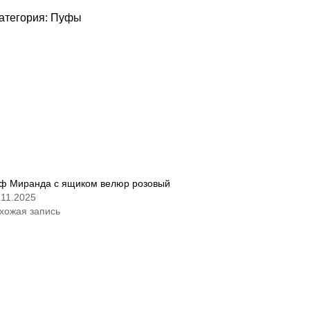
атегория:
Пуфы
ф Миранда с ящиком велюр розовый
.11.2025
хожая запись