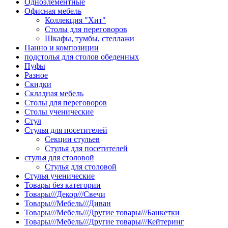
Одноэлементные
Офисная мебель
Коллекция "Хит"
Столы для переговоров
Шкафы, тумбы, стеллажи
Панно и композиции
подстолья для столов обеденных
Пуфы
Разное
Скидки
Складная мебель
Столы для переговоров
Столы ученические
Стул
Стулья для посетителей
Секции стульев
Стулья для посетителей
стулья для столовой
Стулья для столовой
Стулья ученические
Товары без категории
Товары///Декор///Свечи
Товары///Мебель///Диван
Товары///Мебель///Другие товары///Банкетки
Товары///Мебель///Другие товары///Кейтеринг