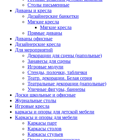
Столы письменные
Диваны и кресла
Дизайнерские банкетки
Мягкие кресла
Мягкие кресла
Прямые диваны
Диваны офисные
Дизайнерские кресла
Для мероприятий
Декорации для сцены (напольные)
Занавесы для сцены
Игровые модули
Стенды, полочки, таблички
Театр. декорации. Белая серия
Театральные декорации (напольные)
Уличные фигуры, баннеры
Доски школьные и офисные
Журнальные столы
Игровые кресла
каркасы и опоры для детской мебели
Каркасы и опоры для мебели
Каркасы парт
Каркасы столов
Каркасы стульев
Опоры телескопические