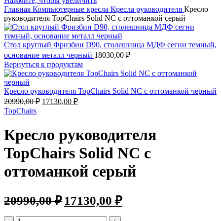
Нажмите, чтобы увеличить
Главная
Компьютерные кресла
Кресла руководителя
Кресло
руководителя TopChairs Solid NC с оттоманкой серый
Стол круглый Фризбин D90, столешница МДФ сегни темный,
основание металл черный
18030,00
₽
Вернуться к продуктам
Кресло руководителя TopChairs Solid NC с оттоманкой черный
Первоначальная
Текущая
20990,00
₽
17130,00
₽
цена
цена:
TopChairs
составляла
17130,00 ₽.
20990,00 ₽.
Кресло руководителя
TopChairs Solid NC с
оттоманкой серый
Первоначальная
Текущая
20990,00
₽
17130,00
₽
цена
цена:
составляла
17130,00 ₽.
Количество