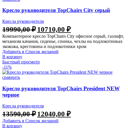
Кресло руководителя TopChairs City серый
Кресла руководителя
Первоначальная
Текущая
19990,00
₽
10710,00
₽
цена
цена:
Компьютерное кресло TopChairs City офисное серый, газлифт,
составляла
10710,00 ₽.
механизм качания, сиденье, спинка, чехлы на подлокотниках
19990,00 ₽.
экокожа, крестовина и подлокотники хром
Добавить в Список желаний
В корзину
Быстрый просмотр
-11%
сравнить
Кресло руководителя TopChairs President NEW
черное
Кресла руководителя
Первоначальная
Текущая
13590,00
₽
12040,00
₽
цена
цена:
Добавить в Список желаний
составляла
12040,00 ₽.
В корзину
13590,00 ₽.