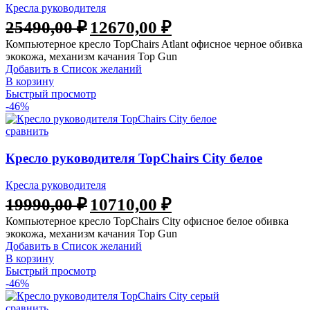
Кресла руководителя
Первоначальная
Текущая
25490,00
₽
12670,00
₽
цена
цена:
Компьютерное кресло TopChairs Atlant офисное черное обивка
составляла
12670,00 ₽.
экокожа, механизм качания Top Gun
25490,00 ₽.
Добавить в Список желаний
В корзину
Быстрый просмотр
-46%
сравнить
Кресло руководителя TopChairs City белое
Кресла руководителя
Первоначальная
Текущая
19990,00
₽
10710,00
₽
цена
цена:
Компьютерное кресло TopChairs City офисное белое обивка
составляла
10710,00 ₽.
экокожа, механизм качания Top Gun
19990,00 ₽.
Добавить в Список желаний
В корзину
Быстрый просмотр
-46%
сравнить