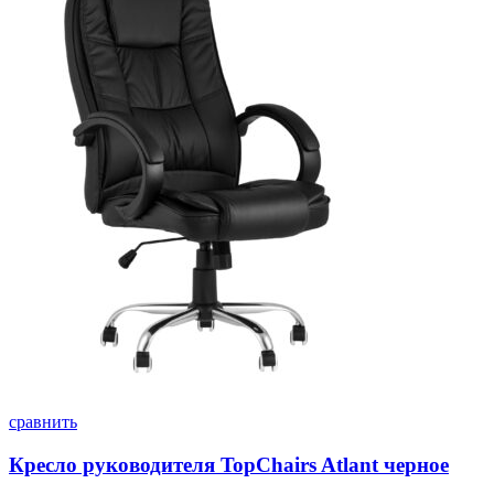
сравнить
Кресло руководителя TopChairs Atlant черное