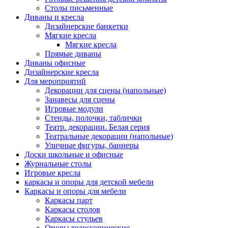
Столы письменные
Диваны и кресла
Дизайнерские банкетки
Мягкие кресла
Мягкие кресла
Прямые диваны
Диваны офисные
Дизайнерские кресла
Для мероприятий
Декорации для сцены (напольные)
Занавесы для сцены
Игровые модули
Стенды, полочки, таблички
Театр. декорации. Белая серия
Театральные декорации (напольные)
Уличные фигуры, баннеры
Доски школьные и офисные
Журнальные столы
Игровые кресла
каркасы и опоры для детской мебели
Каркасы и опоры для мебели
Каркасы парт
Каркасы столов
Каркасы стульев
Опоры телескопические