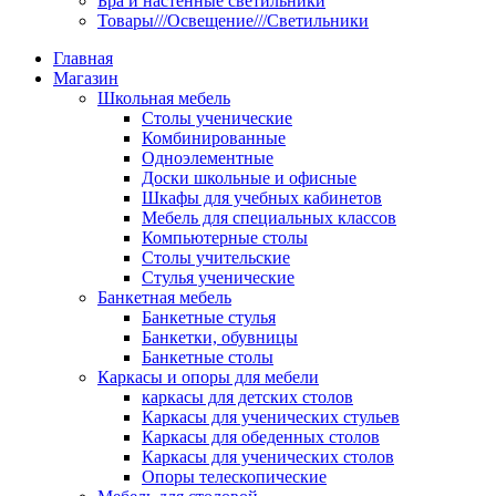
Бра и настенные светильники
Товары///Освещение///Светильники
Главная
Магазин
Школьная мебель
Столы ученические
Комбинированные
Одноэлементные
Доски школьные и офисные
Шкафы для учебных кабинетов
Мебель для специальных классов
Компьютерные столы
Столы учительские
Стулья ученические
Банкетная мебель
Банкетные стулья
Банкетки, обувницы
Банкетные столы
Каркасы и опоры для мебели
каркасы для детских столов
Каркасы для ученических стульев
Каркасы для обеденных столов
Каркасы для ученических столов
Опоры телескопические