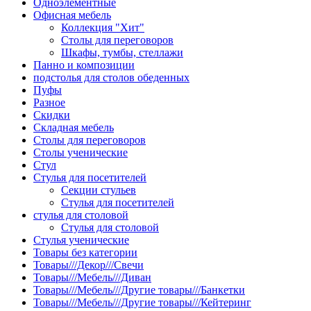
Одноэлементные
Офисная мебель
Коллекция "Хит"
Столы для переговоров
Шкафы, тумбы, стеллажи
Панно и композиции
подстолья для столов обеденных
Пуфы
Разное
Скидки
Складная мебель
Столы для переговоров
Столы ученические
Стул
Стулья для посетителей
Секции стульев
Стулья для посетителей
стулья для столовой
Стулья для столовой
Стулья ученические
Товары без категории
Товары///Декор///Свечи
Товары///Мебель///Диван
Товары///Мебель///Другие товары///Банкетки
Товары///Мебель///Другие товары///Кейтеринг