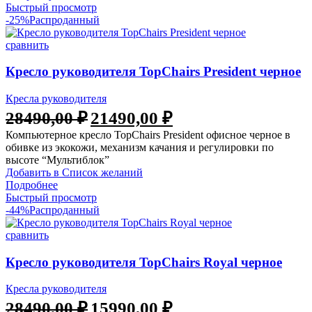
Быстрый просмотр
-25%
Распроданный
сравнить
Кресло руководителя TopChairs President черное
Кресла руководителя
Первоначальная
Текущая
28490,00
₽
21490,00
₽
цена
цена:
Компьютерное кресло TopChairs President офисное черное в
составляла
21490,00 ₽.
обивке из экокожи, механизм качания и регулировки по
28490,00 ₽.
высоте “Мультиблок”
Добавить в Список желаний
Подробнее
Быстрый просмотр
-44%
Распроданный
сравнить
Кресло руководителя TopChairs Royal черное
Кресла руководителя
Первоначальная
Текущая
28490,00
₽
15990,00
₽