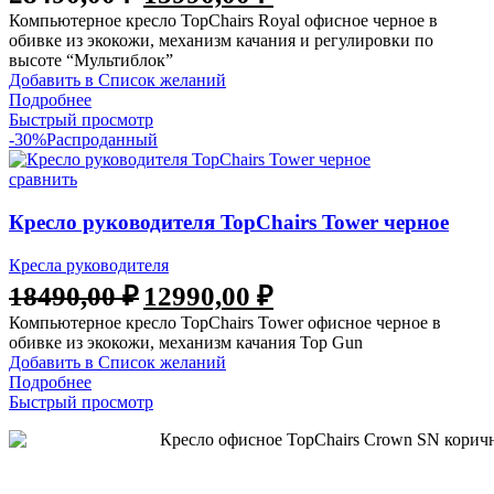
цена
цена:
Компьютерное кресло TopChairs Royal офисное черное в
составляла
15990,00 ₽.
обивке из экокожи, механизм качания и регулировки по
28490,00 ₽.
высоте “Мультиблок”
Добавить в Список желаний
Подробнее
Быстрый просмотр
-30%
Распроданный
сравнить
Кресло руководителя TopChairs Tower черное
Кресла руководителя
Первоначальная
Текущая
18490,00
₽
12990,00
₽
цена
цена:
Компьютерное кресло TopChairs Tower офисное черное в
составляла
12990,00 ₽.
обивке из экокожи, механизм качания Top Gun
18490,00 ₽.
Добавить в Список желаний
Подробнее
Быстрый просмотр