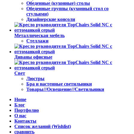
Обеденные (кухонные) столы
Обеденные группы (кухонный стол со
стульями)
Дизайнерские консоли
Металлическая мебель
Стеллажи
Диваны офисные
Свет
Люстры
Бра и настенные светильники
Товары///Освещение///Светильники
Home
Блог
Портфолио
О нас
Контакты
Список желаний (Wishlist)
сравнить