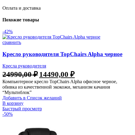
Оплата и доставка
Похожие товары
-42%
сравнить
Кресло руководителя TopChairs Alpha черное
Кресла руководителя
Первоначальная
Текущая
24990,00
₽
14490,00
₽
цена
цена:
Компьютерное кресло TopChairs Alpha офисное черное,
составляла
14490,00 ₽.
обивка из качественной экокожи, механизм качания
24990,00 ₽.
“Мультиблок”
Добавить в Список желаний
В корзину
Быстрый просмотр
-50%