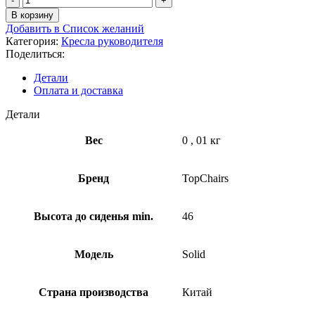
20990,00 ₽.
товара
В корзину
Кресло
Добавить в Список желаний
руководителя
Категория:
Кресла руководителя
TopChairs
Поделиться:
Solid
NC
Детали
с
Оплата и доставка
оттоманкой
серый
Детали
Вес
0
,
01 кг
Бренд
TopChairs
Высота до сиденья min.
46
Модель
Solid
Страна производства
Китай