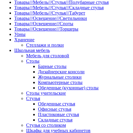
Товары///Мебель///Стулья///Полубарные стулья
Товары///Мебель///Стулья///Складные стулья
Товары///Мебель///Стулья///Табурет
Товары///Освещение///Светильники
Товары///Освещение///Споты
Товары///Освещение///Торшеры
Урны
Хранение
Стеллажи и полки
Школьная мебель
Мебель для столовой
Столы
Барные столы
Дизайнерские консоли
Журнальные столики
Компьютерные столы
Обеденные (кухонные) столы
Столы учительские
Стулья
Обеденные стулья
Офисные стулья
Пластиковые стулья
Складные стулья
Стулья со столиком
Шкафы для учебных кабинетов