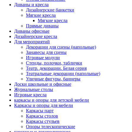
Диваны и кресла
Дизайнерские банкетки
Мягкие кресла
Мягкие кресла
Прямые диваны
Диваны офисные
Дизайнерские кресла
Для мероприятий
Декорации для сцены (напольные)
Занавесы для сцены
Игровые модули
Стенды, полочки, таблички
Театр. декорации. Белая серия
Театральные декорации (напольные)
Уличные фигуры, баннеры
Доски школьные и офисные
Журнальные столы
Игровые кресла
каркасы и опоры для детской мебели
Каркасы и опоры для мебели
Каркасы парт
Каркасы столов
Каркасы стульев
Опоры телескопические
книжные и логопедические