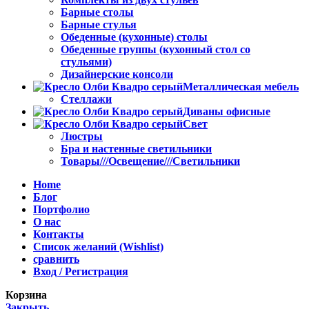
Барные столы
Барные стулья
Обеденные (кухонные) столы
Обеденные группы (кухонный стол со
стульями)
Дизайнерские консоли
Металлическая мебель
Стеллажи
Диваны офисные
Свет
Люстры
Бра и настенные светильники
Товары///Освещение///Светильники
Home
Блог
Портфолио
О нас
Контакты
Список желаний (Wishlist)
сравнить
Вход / Регистрация
Корзина
Закрыть