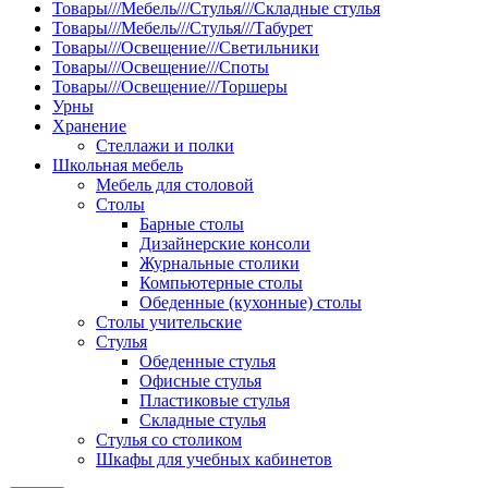
Товары///Мебель///Стулья///Складные стулья
Товары///Мебель///Стулья///Табурет
Товары///Освещение///Светильники
Товары///Освещение///Споты
Товары///Освещение///Торшеры
Урны
Хранение
Стеллажи и полки
Школьная мебель
Мебель для столовой
Столы
Барные столы
Дизайнерские консоли
Журнальные столики
Компьютерные столы
Обеденные (кухонные) столы
Столы учительские
Стулья
Обеденные стулья
Офисные стулья
Пластиковые стулья
Складные стулья
Стулья со столиком
Шкафы для учебных кабинетов