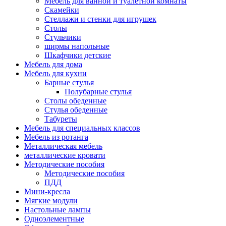
Мебель для ванной и туалетной комнаты
Скамейки
Стеллажи и стенки для игрушек
Столы
Стульчики
ширмы напольные
Шкафчики детские
Мебель для дома
Мебель для кухни
Барные стулья
Полубарные стулья
Столы обеденные
Стулья обеденные
Табуреты
Мебель для специальных классов
Мебель из ротанга
Металлическая мебель
металлические кровати
Методические пособия
Методические пособия
ПДД
Мини-кресла
Мягкие модули
Настольные лампы
Одноэлементные