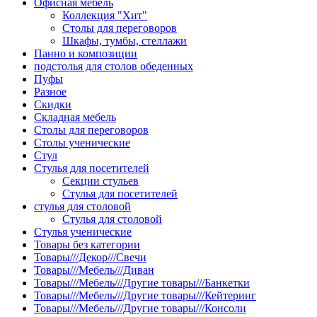
Офисная мебель
Коллекция "Хит"
Столы для переговоров
Шкафы, тумбы, стеллажи
Панно и композиции
подстолья для столов обеденных
Пуфы
Разное
Скидки
Складная мебель
Столы для переговоров
Столы ученические
Стул
Стулья для посетителей
Секции стульев
Стулья для посетителей
стулья для столовой
Стулья для столовой
Стулья ученические
Товары без категории
Товары///Декор///Свечи
Товары///Мебель///Диван
Товары///Мебель///Другие товары///Банкетки
Товары///Мебель///Другие товары///Кейтеринг
Товары///Мебель///Другие товары///Консоли