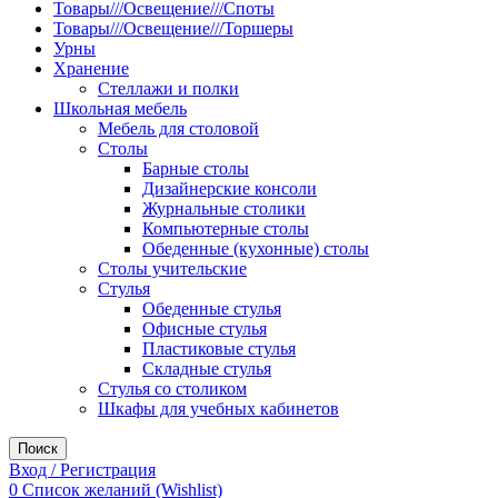
Товары///Освещение///Споты
Товары///Освещение///Торшеры
Урны
Хранение
Стеллажи и полки
Школьная мебель
Мебель для столовой
Столы
Барные столы
Дизайнерские консоли
Журнальные столики
Компьютерные столы
Обеденные (кухонные) столы
Столы учительские
Стулья
Обеденные стулья
Офисные стулья
Пластиковые стулья
Складные стулья
Стулья со столиком
Шкафы для учебных кабинетов
Поиск
Вход / Регистрация
0
Список желаний (Wishlist)