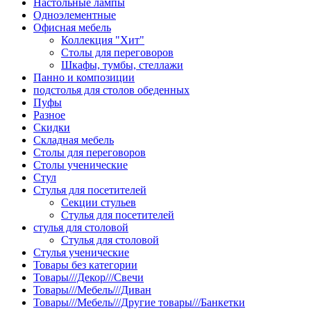
Настольные лампы
Одноэлементные
Офисная мебель
Коллекция "Хит"
Столы для переговоров
Шкафы, тумбы, стеллажи
Панно и композиции
подстолья для столов обеденных
Пуфы
Разное
Скидки
Складная мебель
Столы для переговоров
Столы ученические
Стул
Стулья для посетителей
Секции стульев
Стулья для посетителей
стулья для столовой
Стулья для столовой
Стулья ученические
Товары без категории
Товары///Декор///Свечи
Товары///Мебель///Диван
Товары///Мебель///Другие товары///Банкетки