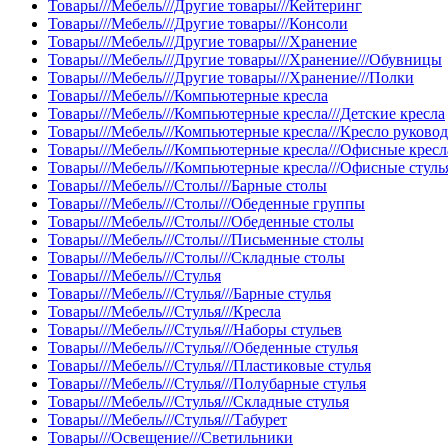
Товары///Мебель///Другие товары///Кейтеринг
Товары///Мебель///Другие товары///Консоли
Товары///Мебель///Другие товары///Хранение
Товары///Мебель///Другие товары///Хранение///Обувницы
Товары///Мебель///Другие товары///Хранение///Полки
Товары///Мебель///Компьютерные кресла
Товары///Мебель///Компьютерные кресла///Детские кресла
Товары///Мебель///Компьютерные кресла///Кресло руково
Товары///Мебель///Компьютерные кресла///Офисные кресл
Товары///Мебель///Компьютерные кресла///Офисные стуль
Товары///Мебель///Столы///Барные столы
Товары///Мебель///Столы///Обеденные группы
Товары///Мебель///Столы///Обеденные столы
Товары///Мебель///Столы///Письменные столы
Товары///Мебель///Столы///Складные столы
Товары///Мебель///Стулья
Товары///Мебель///Стулья///Барные стулья
Товары///Мебель///Стулья///Кресла
Товары///Мебель///Стулья///Наборы стульев
Товары///Мебель///Стулья///Обеденные стулья
Товары///Мебель///Стулья///Пластиковые стулья
Товары///Мебель///Стулья///Полубарные стулья
Товары///Мебель///Стулья///Складные стулья
Товары///Мебель///Стулья///Табурет
Товары///Освещение///Светильники