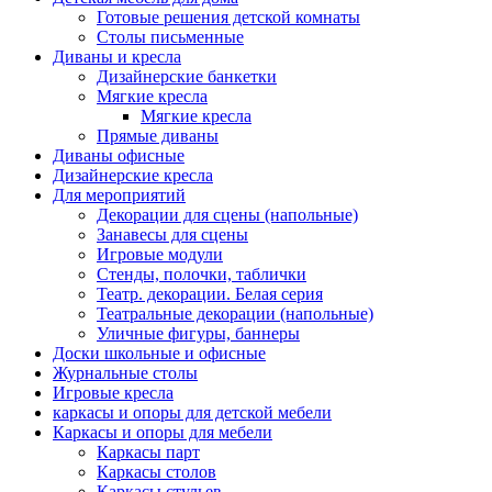
Готовые решения детской комнаты
Столы письменные
Диваны и кресла
Дизайнерские банкетки
Мягкие кресла
Мягкие кресла
Прямые диваны
Диваны офисные
Дизайнерские кресла
Для мероприятий
Декорации для сцены (напольные)
Занавесы для сцены
Игровые модули
Стенды, полочки, таблички
Театр. декорации. Белая серия
Театральные декорации (напольные)
Уличные фигуры, баннеры
Доски школьные и офисные
Журнальные столы
Игровые кресла
каркасы и опоры для детской мебели
Каркасы и опоры для мебели
Каркасы парт
Каркасы столов
Каркасы стульев