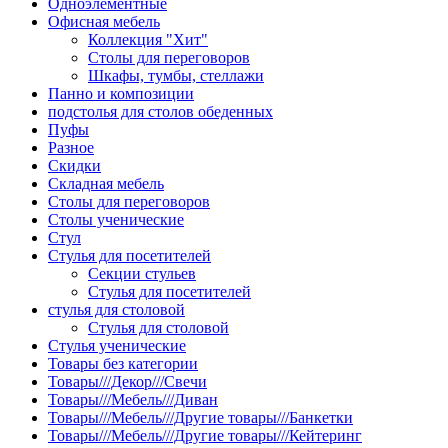
Одноэлементные
Офисная мебель
Коллекция "Хит"
Столы для переговоров
Шкафы, тумбы, стеллажи
Панно и композиции
подстолья для столов обеденных
Пуфы
Разное
Скидки
Складная мебель
Столы для переговоров
Столы ученические
Стул
Стулья для посетителей
Секции стульев
Стулья для посетителей
стулья для столовой
Стулья для столовой
Стулья ученические
Товары без категории
Товары///Декор///Свечи
Товары///Мебель///Диван
Товары///Мебель///Другие товары///Банкетки
Товары///Мебель///Другие товары///Кейтеринг