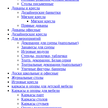
Столы письменные
Диваны и кресла
Дизайнерские банкетки
Мягкие кресла
Мягкие кресла
Прямые диваны
Диваны офисные
Дизайнерские кресла
Для мероприятий
Декорации для сцены (напольные)
Занавесы для сцены
Игровые модули
Стенды, полочки, таблички
Театр. декорации. Белая серия
Театральные декорации (напольные)
Уличные фигуры, баннеры
Доски школьные и офисные
Журнальные столы
Игровые кресла
каркасы и опоры для детской мебели
Каркасы и опоры для мебели
Каркасы парт
Каркасы столов
Каркасы стульев
Опоры телескопические