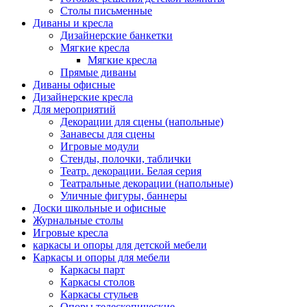
Столы письменные
Диваны и кресла
Дизайнерские банкетки
Мягкие кресла
Мягкие кресла
Прямые диваны
Диваны офисные
Дизайнерские кресла
Для мероприятий
Декорации для сцены (напольные)
Занавесы для сцены
Игровые модули
Стенды, полочки, таблички
Театр. декорации. Белая серия
Театральные декорации (напольные)
Уличные фигуры, баннеры
Доски школьные и офисные
Журнальные столы
Игровые кресла
каркасы и опоры для детской мебели
Каркасы и опоры для мебели
Каркасы парт
Каркасы столов
Каркасы стульев
Опоры телескопические