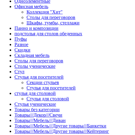
Одноэлементные
Офисная мебель
Коллекция "Хит"
Столы для переговоров
Шкафы, тумбы, стеллажи
Панно и композиции
подстолья для столов обеденных
Пуфы
Разное
Скидки
Складная мебель
Столы для переговоров
Столы ученические
Стул
Стулья для посетителей
Секции стульев
Стулья для посетителей
стулья для столовой
Стулья для столовой
Стулья ученические
Товары без категории
Товары///Декор///Свечи
Товары///Мебель///Диван
Товары///Мебель///Другие товары///Банкетки
Товары///Мебель///Другие товары///Кейтеринг