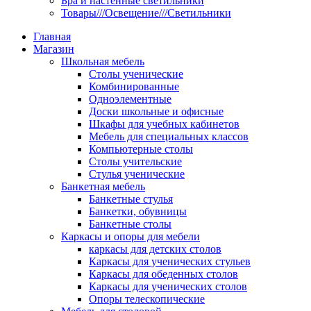
Бра и настенные светильники
Товары///Освещение///Светильники
Главная
Магазин
Школьная мебель
Столы ученические
Комбинированные
Одноэлементные
Доски школьные и офисные
Шкафы для учебных кабинетов
Мебель для специальных классов
Компьютерные столы
Столы учительские
Стулья ученические
Банкетная мебель
Банкетные стулья
Банкетки, обувницы
Банкетные столы
Каркасы и опоры для мебели
каркасы для детских столов
Каркасы для ученических стульев
Каркасы для обеденных столов
Каркасы для ученических столов
Опоры телескопические