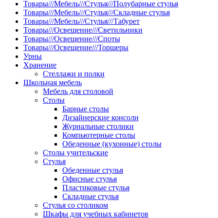
Товары///Мебель///Стулья///Полубарные стулья
Товары///Мебель///Стулья///Складные стулья
Товары///Мебель///Стулья///Табурет
Товары///Освещение///Светильники
Товары///Освещение///Споты
Товары///Освещение///Торшеры
Урны
Хранение
Стеллажи и полки
Школьная мебель
Мебель для столовой
Столы
Барные столы
Дизайнерские консоли
Журнальные столики
Компьютерные столы
Обеденные (кухонные) столы
Столы учительские
Стулья
Обеденные стулья
Офисные стулья
Пластиковые стулья
Складные стулья
Стулья со столиком
Шкафы для учебных кабинетов