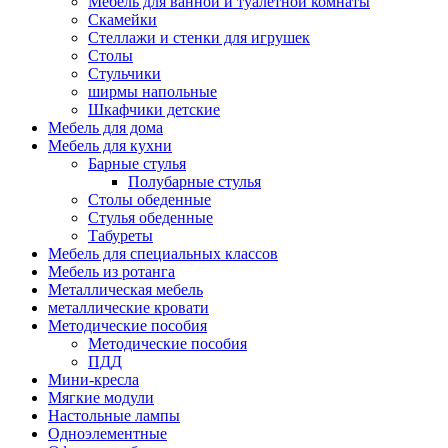
Мебель для ванной и туалетной комнаты
Скамейки
Стеллажи и стенки для игрушек
Столы
Стульчики
ширмы напольные
Шкафчики детские
Мебель для дома
Мебель для кухни
Барные стулья
Полубарные стулья
Столы обеденные
Стулья обеденные
Табуреты
Мебель для специальных классов
Мебель из ротанга
Металлическая мебель
металлические кровати
Методические пособия
Методические пособия
ПДД
Мини-кресла
Мягкие модули
Настольные лампы
Одноэлементные