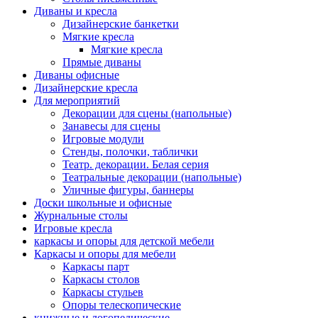
Диваны и кресла
Дизайнерские банкетки
Мягкие кресла
Мягкие кресла
Прямые диваны
Диваны офисные
Дизайнерские кресла
Для мероприятий
Декорации для сцены (напольные)
Занавесы для сцены
Игровые модули
Стенды, полочки, таблички
Театр. декорации. Белая серия
Театральные декорации (напольные)
Уличные фигуры, баннеры
Доски школьные и офисные
Журнальные столы
Игровые кресла
каркасы и опоры для детской мебели
Каркасы и опоры для мебели
Каркасы парт
Каркасы столов
Каркасы стульев
Опоры телескопические
книжные и логопедические