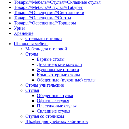
Товары///Мебель///Стулья///Складные стулья
Товары///Мебель///Стулья///Табурет
Товары///Освещение///Светильники
Товары///Освещение///Споты
Товары///Освещение///Торшеры
Урны
Хранение
Стеллажи и полки
Школьная мебель
Мебель для столовой
Столы
Барные столы
Дизайнерские консоли
Журнальные столики
Компьютерные столы
Обеденные (кухонные) столы
Столы учительские
Стулья
Обеденные стулья
Офисные стулья
Пластиковые стулья
Складные стулья
Стулья со столиком
Шкафы для учебных кабинетов