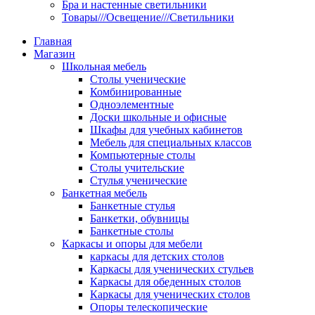
Бра и настенные светильники
Товары///Освещение///Светильники
Главная
Магазин
Школьная мебель
Столы ученические
Комбинированные
Одноэлементные
Доски школьные и офисные
Шкафы для учебных кабинетов
Мебель для специальных классов
Компьютерные столы
Столы учительские
Стулья ученические
Банкетная мебель
Банкетные стулья
Банкетки, обувницы
Банкетные столы
Каркасы и опоры для мебели
каркасы для детских столов
Каркасы для ученических стульев
Каркасы для обеденных столов
Каркасы для ученических столов
Опоры телескопические