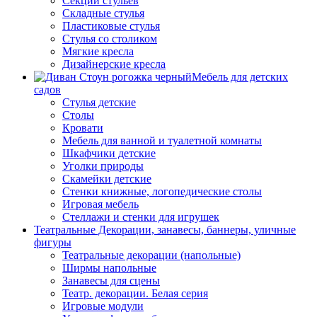
Секции стульев
Складные стулья
Пластиковые стулья
Стулья со столиком
Мягкие кресла
Дизайнерские кресла
Мебель для детских
садов
Стулья детские
Столы
Кровати
Мебель для ванной и туалетной комнаты
Шкафчики детские
Уголки природы
Скамейки детские
Стенки книжные, логопедические столы
Игровая мебель
Стеллажи и стенки для игрушек
Театральные Декорации, занавесы, баннеры, уличные
фигуры
Театральные декорации (напольные)
Ширмы напольные
Занавесы для сцены
Театр. декорации. Белая серия
Игровые модули