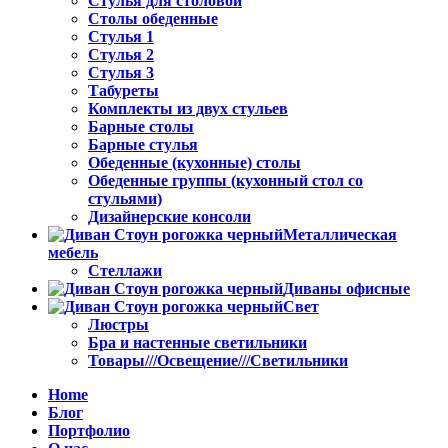
Стулья для столовой
Столы обеденные
Стулья 1
Стулья 2
Стулья 3
Табуреты
Комплекты из двух стульев
Барные столы
Барные стулья
Обеденные (кухонные) столы
Обеденные группы (кухонный стол со
стульями)
Дизайнерские консоли
Металлическая
мебель
Стеллажи
Диваны офисные
Свет
Люстры
Бра и настенные светильники
Товары///Освещение///Светильники
Home
Блог
Портфолио