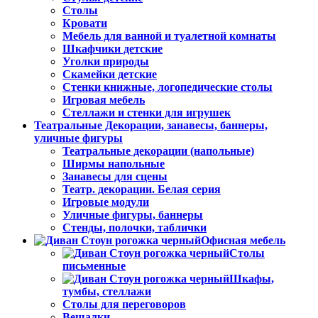
Столы
Кровати
Мебель для ванной и туалетной комнаты
Шкафчики детские
Уголки природы
Скамейки детские
Стенки книжные, логопедические столы
Игровая мебель
Стеллажи и стенки для игрушек
Театральные Декорации, занавесы, баннеры,
уличные фигуры
Театральные декорации (напольные)
Ширмы напольные
Занавесы для сцены
Театр. декорации. Белая серия
Игровые модули
Уличные фигуры, баннеры
Стенды, полочки, таблички
Офисная мебель
Столы
письменные
Шкафы,
тумбы, стеллажи
Столы для переговоров
Вешалки