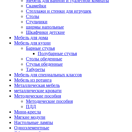
Мебель для ванной и туалетной комнаты
Скамейки
Стеллажи и стенки для игрушек
Столы
Стульчики
ширмы напольные
Шкафчики детские
Мебель для дома
Мебель для кухни
Барные стулья
Полубарные стулья
Столы обеденные
Стулья обеденные
Табуреты
Мебель для специальных классов
Мебель из ротанга
Металлическая мебель
металлические кровати
Методические пособия
Методические пособия
ПДД
Мини-кресла
Мягкие модули
Настольные лампы
Одноэлементные