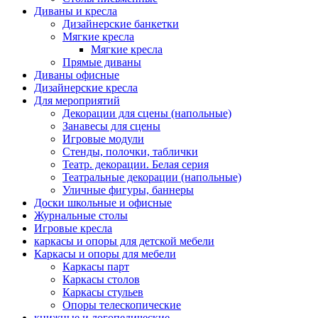
Диваны и кресла
Дизайнерские банкетки
Мягкие кресла
Мягкие кресла
Прямые диваны
Диваны офисные
Дизайнерские кресла
Для мероприятий
Декорации для сцены (напольные)
Занавесы для сцены
Игровые модули
Стенды, полочки, таблички
Театр. декорации. Белая серия
Театральные декорации (напольные)
Уличные фигуры, баннеры
Доски школьные и офисные
Журнальные столы
Игровые кресла
каркасы и опоры для детской мебели
Каркасы и опоры для мебели
Каркасы парт
Каркасы столов
Каркасы стульев
Опоры телескопические
книжные и логопедические