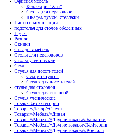
Офисная мебель
Коллекция "Хит"
Столы для переговоров
Шкафы, тумбы, стеллажи
Панно и композиции
подстолья для столов обеденных
Пуфы
Разное
Скидки
Складная мебель
Столы для переговоров
Столы ученические
Стул
Стулья для посетителей
Секции стульев
Стулья для посетителей
стулья для столовой
Стулья для столовой
Стулья ученические
Товары без категории
Товары///Декор///Свечи
Товары///Мебель///Диван
Товары///Мебель///Другие товары///Банкетки
Товары///Мебель///Другие товары///Кейтеринг
Товары///Мебель///Другие товары///Консоли